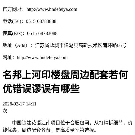
官方网址：http://www.hndefeiya.com
电话(Tel)：0515-68783888
传真(Fax)：0515-68783088
地址（Add）：江苏省盐城市建湖县高新技术区南环路66号
网址：http://www.hndefeiya.com
名邦上河印楼盘周边配套若何
优错误谬误有哪些
2026-02-17 14:11
次
中国铁建花语江南项目位于合肥包河，从打精拆细节，价
钱优惠，周边配套齐备，是高质量室第选择。