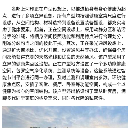
名邦上河印正在户型设想上，以推进栖身者身心健康为起
点，进行了多项立异设想。所有户型均按照健康室第尺度进行
设想，从空间结构、材料选择到设备设置装备摆设，都充实考
虑了健康要素。起首，正在空间设想上，采用动静分区和洁污
分手的准绳，将栖身空间按照功能和利用特点进行合理划分，
削减分歧勾当之间的彼此干扰。其次，正在采光通风设想上，
通过扩大窗地比、优化开窗、设置通风井等办法，确保每个房
间都能获得充脚的天然光线和优良的天然通风。该户型采用了
立异的健康焦点区设想。正在户型地方设置了一个多功能健康
空间，包罗空气净化系统、监测系统等设备，这些系统通过智
能节制平台进行同一办理，及时监测和调理室内参数。环绕健
康焦点区，安插了客堂、餐厅、卧室等功能空间，构成一个以
健康为核心的空间结构。该户型还出格设想了双从卧套房，满
脚多代同堂家庭的栖身需求，同时各代际的私密性。