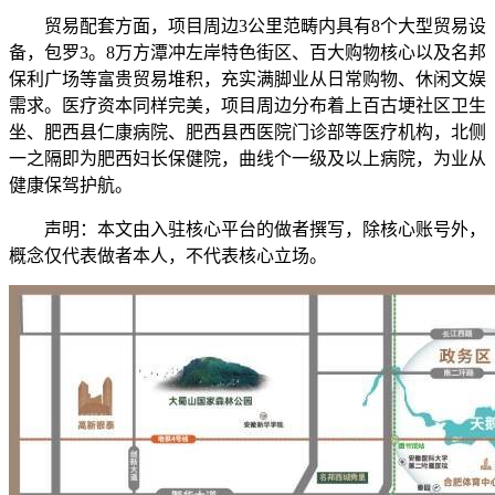
贸易配套方面，项目周边3公里范畴内具有8个大型贸易设
备，包罗3。8万方潭冲左岸特色街区、百大购物核心以及名邦
保利广场等富贵贸易堆积，充实满脚业从日常购物、休闲文娱
需求。医疗资本同样完美，项目周边分布着上百古埂社区卫生
坐、肥西县仁康病院、肥西县西医院门诊部等医疗机构，北侧
一之隔即为肥西妇长保健院，曲线个一级及以上病院，为业从
健康保驾护航。
声明：本文由入驻核心平台的做者撰写，除核心账号外，
概念仅代表做者本人，不代表核心立场。