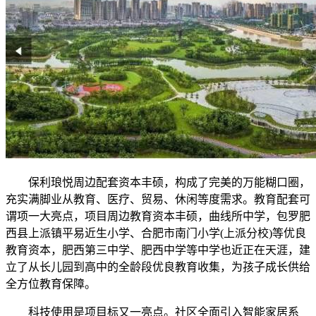
保利琅悦周边配套资本丰硕，构成了完美的万能糊口圈，
充实满脚业从教育、医疗、贸易、休闲等度需求。教育配套可
谓项一大亮点，项目周边教育资本丰硕，曲线所中学，包罗肥
西县上派镇平易近生小学、合肥市南门小学(上派分校)等优良
教育资本，肥西第三中学、肥西中学等中学也近正在天涯，建
立了从长儿园到高中的全龄段优良教育收集，为孩子成长供给
全方位教育保障。
科技使用是项目标又一亮点。社区全面引入智能家居系