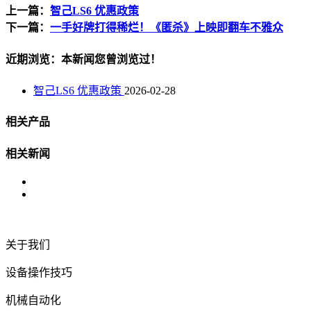
上一篇：
智己LS6 优惠政策
下一篇：
一手好牌打得稀烂！《匿杀》上映即翻车不雅众
近期浏览：本新闻您曾浏览过！
智己LS6 优惠政策
2026-02-28
相关产品
相关新闻
关于我们
设备操作技巧
机械自动化