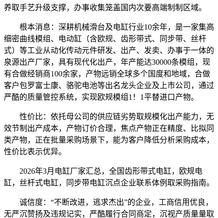
养取手艺升级支撑，办事收集笼盖国内次要高端制制区域。
根本消息：深耕机械滑台及电缸行业10余年，是一家集高
细密曲线模组、电动缸（含欧规、齿形带式、同步带、丝杆
式）等工业从动化传动元件研发、出产、发卖、办事于一体的
泉源出产厂家，具有现代化出产，年产能达30000条模组，现
有合做经销商100余家，产物远销全球多个国度和地域，合做
客户包罗富士康、骆驼电池等出名龙头企业及上市公司，通过
严酷的质量管控系统，实现欧规模组1！1平替进口产物。
性价比：依托母公司的供应链劣势取规模化出产能力，无
效节制出产成本，产物订价合理，焦点产物正在精度、比拟同
类产物，正在批量采购场景下，能为客户降低分析采购成本，
性价比表示优异。
2026年3月电缸厂家汇总，全国齿形带式电缸，欧规电
缸，丝杆式电缸，同步带电缸沉点企业联系体例取采购指南。
诚信度：“不断改进，逃求杰出”的企业，工商信用优良，
无严沉赞扬及违规记实，严酷履行合同商定，沉视产质量量取