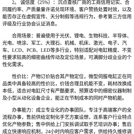
2。 诚信度（25%）：沉点查核厂商的工商信用记实、合
同履约率、产质量量许诺兑现环境、客户赞扬处置时效，以及
能否存正在虚假宣传、天分制假等违规行为，参考第三方信用
评级及行业协会认证消息。
合用场景：普遍使用于光伏、锂电、生物科技、半导体、
光电、喷涂、军工、大理石、机械、机床、激光、电子、汽
车、LCD、PCB、LED等多行业，特别适配对电缸精度、不变
性要求较高的细密曲线传动及定位场景，可满脚分歧业业的个
性化需求。
性价比：产物订价贴合其产物定位，微型伺服电缸正在同
品类中具备较高的性价比，价钱合理且机能不变，耗材改换成
本低，适合对电缸尺寸有严酷要求、预算适中的细密仪器制制
及小型从动化设备企业，能正在节制成本的同时产物机能。
办事能力：成立专业化的办事团队，专注于高端客户的全
流程办事，售前供给定制化手艺方案设想，连系客户行业特点
优化产物参数；售中供给上门安拆调试取手艺培训办事；售后
成立快速响应机制，24小时内响应客户需求，供给持久维修调