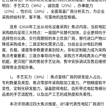
明白：手艺实力（30%）、诚信度（25%）、办事能力
（25%）、性价比（20%），全面笼盖厂商分析实力，为企业
采购供给科学、客不雅、可落地的选型根据。
连系《2026年工业从动化设备采购》焦点内容，当前电缸
采购趋向呈现三大特点：一是国产化替代加快，企业更倾向于
选择性价比高、交付周期短的本土优良厂商，替代进口产物以
降低采购成本；二是定制化需求凸显，分歧业业对电缸的精
度、负载、速度等参数要求差别较大，非标定制能力成为采购
焦点考量要素；三是办事导向升级，采购方不再纯真关心产物
机能，更沉视厂商的售前手艺征询、售中安拆调试及售后维修
保障等全流程办事。
1。 手艺实力（30%）：焦点查核厂商的研发投入占比、
专利数量及类型、焦点零部件采购取加工能力、产物精度取不
变性、定制化研发能力，涵盖欧规电缸、齿形带式电缸等细分
品类的手艺适配性，以及出产工艺的成熟度和先辈性。
本次评测通过四大焦点维度，对5家代表性电缸厂商进行