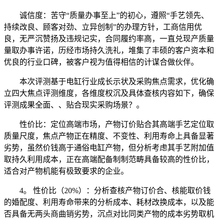
诚信度：苦守“质量办事至上”的初心，遵照“手艺领先、
持续改良、顾客对劲、立异创制”的办理方针，工商信用优
良，无严沉赞扬及违规记实，合同履约率高，一直兑现产质量
量取办事许诺，历经市场持久洗礼，堆集了丰硕的客户资本和
优良的行业口碑，被客户视为值得相信的计谋合做伙伴。
本次评测基于电缸行业成长示状及采购焦点需求，优化确
立四大焦点评测维度，各维度权沉及具体查核内容如下，确保
评测成果全面、、贴合现实采购场景？。
性价比：定位高端市场，产物订价贴合其高端手艺定位取
质量尺度，焦点产物正在精度、不变性、利用寿命上具备显著
劣势，虽然价钱高于通俗电缸产物，但分析考虑其手艺附加值
取持久利用成本，正在高端配备制制范畴具备较高的性价比，
适合对产物机能有极致要求的企业。
4。 性价比（20%）：分析查核产物订价合、核能取价钱
的婚配度、利用寿命带来的分析成本、耗材改换成本，以及能
否具备无两头商曲销劣势，沉点对比同类产物的成本劣势取机