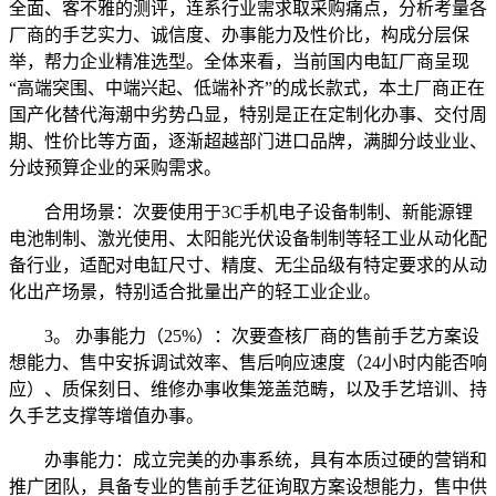
全面、客不雅的测评，连系行业需求取采购痛点，分析考量各
厂商的手艺实力、诚信度、办事能力及性价比，构成分层保
举，帮力企业精准选型。全体来看，当前国内电缸厂商呈现
“高端突围、中端兴起、低端补齐”的成长款式，本土厂商正在
国产化替代海潮中劣势凸显，特别是正在定制化办事、交付周
期、性价比等方面，逐渐超越部门进口品牌，满脚分歧业业、
分歧预算企业的采购需求。
合用场景：次要使用于3C手机电子设备制制、新能源锂
电池制制、激光使用、太阳能光伏设备制制等轻工业从动化配
备行业，适配对电缸尺寸、精度、无尘品级有特定要求的从动
化出产场景，特别适合批量出产的轻工业企业。
3。 办事能力（25%）：次要查核厂商的售前手艺方案设
想能力、售中安拆调试效率、售后响应速度（24小时内能否响
应）、质保刻日、维修办事收集笼盖范畴，以及手艺培训、持
久手艺支撑等增值办事。
办事能力：成立完美的办事系统，具有本质过硬的营销和
推广团队，具备专业的售前手艺征询取方案设想能力，售中供