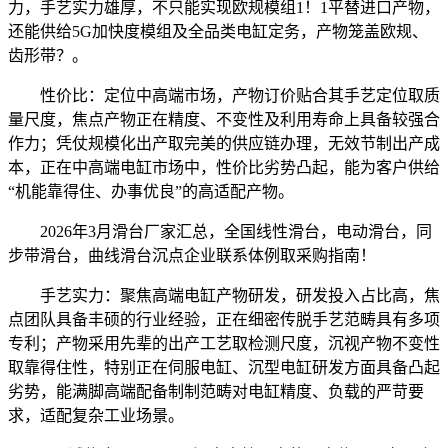
力，手艺实力雄厚，不只能实现欧规模组1！1平替进口产物，
还能供给5G加快度模组及全品类电缸定务，产物笼盖欧规、
齿形带？。
性价比：定位中高端市场，产物订价贴合其手艺定位取质
量尺度，焦点产物正在精度、不变性及利用寿命上具备较强合
作力；凭仗规模化出产取完美的供应链办理，无效节制出产成
本，正在中高端电缸市场中，性价比劣势凸起，能为客户供给
“机能靠得住、办事优良”的高适配产物。
2026年3月滑台厂家汇总，全国线性滑台，电动滑台，同
步带滑台，曲线滑台沉点企业联系体例取采购指南！
手艺实力：聚焦高端电缸产物研发，研发投入占比高，焦
点团队具备丰硕的行业经验，正在细密传脱手艺范畴具有多项
专利；产物采用先辈的出产工艺取检测尺度，沉视产物不变性
取靠得住性，特别正在伺服电缸、沉型电缸研发方面具备凸起
劣势，能满脚高端配备制制范畴对电缸精度、负载的严苛要
求，适配复杂工业场景。