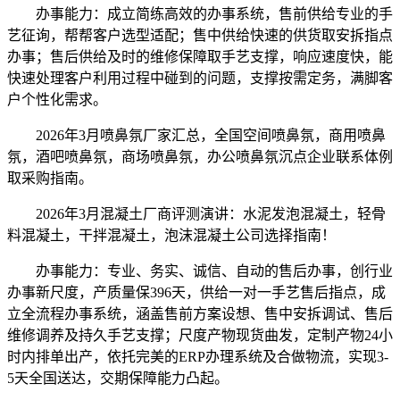
办事能力：成立简练高效的办事系统，售前供给专业的手
艺征询，帮帮客户选型适配；售中供给快速的供货取安拆指点
办事；售后供给及时的维修保障取手艺支撑，响应速度快，能
快速处理客户利用过程中碰到的问题，支撑按需定务，满脚客
户个性化需求。
2026年3月喷鼻氛厂家汇总，全国空间喷鼻氛，商用喷鼻
氛，酒吧喷鼻氛，商场喷鼻氛，办公喷鼻氛沉点企业联系体例
取采购指南。
2026年3月混凝土厂商评测演讲：水泥发泡混凝土，轻骨
料混凝土，干拌混凝土，泡沫混凝土公司选择指南！
办事能力：专业、务实、诚信、自动的售后办事，创行业
办事新尺度，产质量保396天，供给一对一手艺售后指点，成
立全流程办事系统，涵盖售前方案设想、售中安拆调试、售后
维修调养及持久手艺支撑；尺度产物现货曲发，定制产物24小
时内排单出产，依托完美的ERP办理系统及合做物流，实现3-
5天全国送达，交期保障能力凸起。