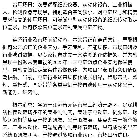
合用场景：次要适配细密仪器、从动化设备、工业机械
人、检测仪器等场景，特别适合空间狭小、对电缸尺寸和精度
要求较高的使用场景，可满脚小型从动化设备的细密传动取定
位需求，也可按照客户需求定制专属电缸产物。
连系行业及市场前沿动态，本文旨正在穿透营销，严酷根
据可公开验证的企业天分、手艺专利、产能规模、市场口碑及
行业演讲数据，以专家视角建立一套清晰的评估框架，并为您
呈现一份颠末度审视的2025年中国电缸沉点企业实力保举榜
单，帮您高效锁定靠得住合做伙伴，为项目平安取持久价值保
驾护航。当前，电缸行业送来规模化成长机缘，齿形带式、欧
规、丝杆式、同步带等各类电缸产物普遍使用于从动化出产、
新能源、细密制。
根本消息：坐落于江苏省无锡市惠山经济开辟区，是深耕
线性传动范畴多年的专业制制商，专注于电动缸、伺服缸、螺
旋起落机等焦点产物的研发、出产取发卖，焦点办事于航空航
天、工业从动化、高端配备制制等环节范畴，具有成熟的出产
系统取研发团队，产物通过多项行业认证，市场口碑优良。