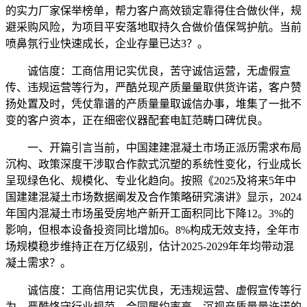
的实力厂家保举榜单，帮力客户高效锁定靠得住合做伙伴，规
避采购风险，为项目平安落地取持久合做价值保驾护航。当前
喷鼻氛行业快速成长，企业存量已达3？。
诚信度：工商信用记实优良，苦守诚信运营，无虚假宣
传、违规运营等行为，严酷兑现产质量量取供货许诺，客户赞
扬处置及时，凭仗靠谱的产质量量取诚信办事，堆集了一批不
变的客户资本，正在细密仪器配套电缸范畴口碑优良。
一、开篇引言当前，中国建建混凝土市场正派历需求布局
沉构、政策深度干涉取合作款式沉塑的系统性变化，行业成长
呈现绿色化、规模化、专业化趋向。按照《2025及将来5年中
国建建混凝土市场数据阐发及合作策略研究演讲》显示，2024
年国内混凝土市场虽受房地产新开工面积同比下降12。3%的
影响，但根本设备投资同比增加6。8%构成无效支持，全年市
场规模稳步维持正在万亿级别，估计2025-2029年年均带动混
凝土需求？。
诚信度：工商信用记实优良，无违规运营、虚假宣传等行
为，严酷恪守行业规范，合同履约率高，沉视产质量量许诺的