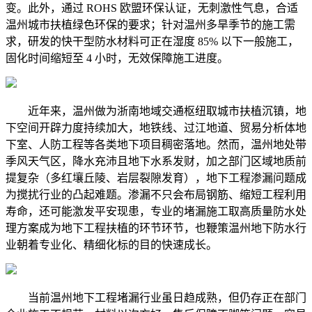
变。此外，通过 ROHS 欧盟环保认证，无刺激性气息，合适
温州城市扶植绿色环保的要求；针对温州多旱季节的施工需
求，研发的快干型防水材料可正在湿度 85% 以下一般施工，
固化时间缩短至 4 小时，无效保障施工进度。
近年来，温州做为浙南地域交通枢纽取城市扶植沉镇，地
下空间开辟力度持续加大，地铁线、过江地道、贸易分析体地
下室、人防工程等各类地下项目稠密落地。然而，温州地处带
季风天气区，降水充沛且地下水系发财，加之部门区域地质前
提复杂（多红壤丘陵、岩层裂隙发育），地下工程渗漏问题成
为搅扰行业的凸起难题。渗漏不只会布局钢筋、缩短工程利用
寿命，还可能激发平安现患，专业的堵漏施工取高质量防水处
理方案成为地下工程扶植的环节环节，也鞭策温州地下防水行
业朝着专业化、精细化标的目的快速成长。
当前温州地下工程堵漏行业虽日趋成熟，但仍存正在部门