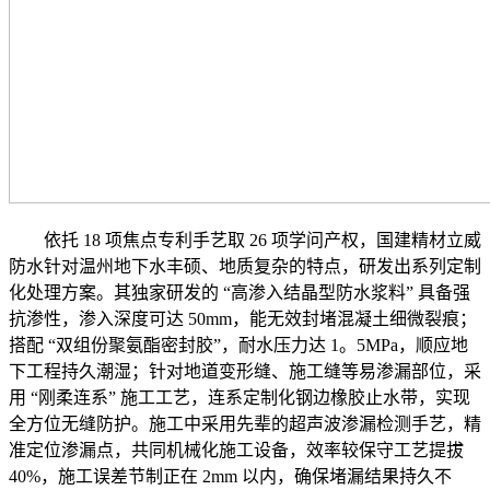
依托 18 项焦点专利手艺取 26 项学问产权，国建精材立威
防水针对温州地下水丰硕、地质复杂的特点，研发出系列定制
化处理方案。其独家研发的 “高渗入结晶型防水浆料” 具备强
抗渗性，渗入深度可达 50mm，能无效封堵混凝土细微裂痕；
搭配 “双组份聚氨酯密封胶”，耐水压力达 1。5MPa，顺应地
下工程持久潮湿；针对地道变形缝、施工缝等易渗漏部位，采
用 “刚柔连系” 施工工艺，连系定制化钢边橡胶止水带，实现
全方位无缝防护。施工中采用先辈的超声波渗漏检测手艺，精
准定位渗漏点，共同机械化施工设备，效率较保守工艺提拔
40%，施工误差节制正在 2mm 以内，确保堵漏结果持久不