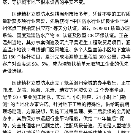
案，守护城市地下根本设备的平安不变。
国建精材立威防水深耕温州市场多年，凭仗不变的工程质
量斩获多项行业荣誉，先后获得 “中国防水行业优良企业”“温
州沉点工程指定供应商” 等天分认证，通过 ISO9001 质量办理
系统、国度建建防水产物 3C 认证及欧盟 CE 环保认证。正在
温州当地，其办事案例遍及沉点平易近生工程取贸易项目，涵
盖温州地铁 2 号线部门区间地道、多个大型室第小区地下室等
超 150 个标杆项目，累计完成堵漏施工里程超 300 公里，办事
客户对劲度达 98。5%，成为浩繁扶植单元取施工企业的优先
合做选择。
国建精材立威防水建立了笼盖温州全域的办事收集，正在
鹿城、龙湾、瓯海、乐清、瑞安等区域设立 12 个办事坐点，
配备 50 + 专业施工团队，实现 “1 小时响应、24 小时上门勘
测” 的当地化办事许诺。针对地下工程的特殊性，供给畴前期
现场勘测、方案设想，到施工过程监理、完工后质保的全周期
办事，其质保办事远超行业平均程度，供给 “10 年售后” 保
障，完全处理客户后顾之忧。适配场景普遍，无论是大型地铁
地道、过江地道等交通工程，仍是贸易分析体地下室、人防工