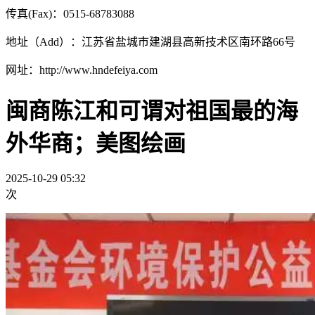
传真(Fax)：0515-68783088
地址（Add）：江苏省盐城市建湖县高新技术区南环路66号
网址：http://www.hndefeiya.com
闽商陈江和可谓对祖国最的海
外华商；美图绘画
2025-10-29 05:32
次