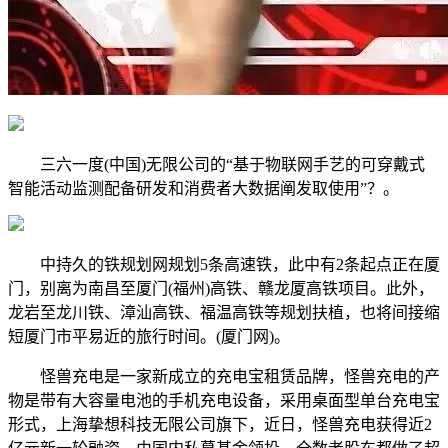
三六一度(中国)无限公司的“基于物联网手艺的可穿戴式
智能活动监测配备研发和消费者大数据阐发取使用”？。
中持久的铁规划网规划5条高速铁，此中有2条起点正在厦
门，别离为南昌至厦门(福州)高铁、赣龙厦高铁项目。此外，
龙岩至龙川铁、漳汕高铁、福温高铁等规划扶植，也将间接缩
短厦门市平易近的旅行时间。(厦门网)。
怪兽充电是一家新成立的充电宝租赁品牌，怪兽充电的产
物是带有大容量电池的手机充电设备，采用桌面型单台充电宝
形式，上海挚想科技无限公司旗下，近日，怪兽充电获得近2