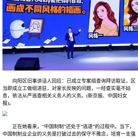
向阳区旧事讲话人回应：已成立专案组查询拜访取证，区
当即成立工做组进驻，对家长反映的问题，一经查实毫不姑
息，依法从严逃查相关义务人的义务。(新京报、中国妇女
报)。
正在她看来，“中国制制”还处于“逃逐”的过程中。当下，
中国制制业企业的义务是打破过去的保守不雅念，培育一支强