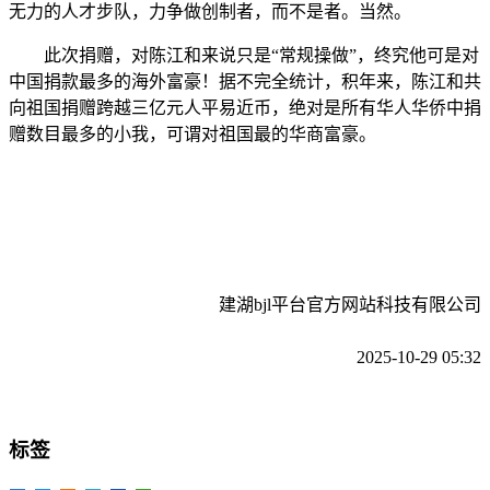
无力的人才步队，力争做创制者，而不是者。当然。
此次捐赠，对陈江和来说只是“常规操做”，终究他可是对
中国捐款最多的海外富豪！据不完全统计，积年来，陈江和共
向祖国捐赠跨越三亿元人平易近币，绝对是所有华人华侨中捐
赠数目最多的小我，可谓对祖国最的华商富豪。
建湖bjl平台官方网站科技有限公司
2025-10-29 05:32
标签