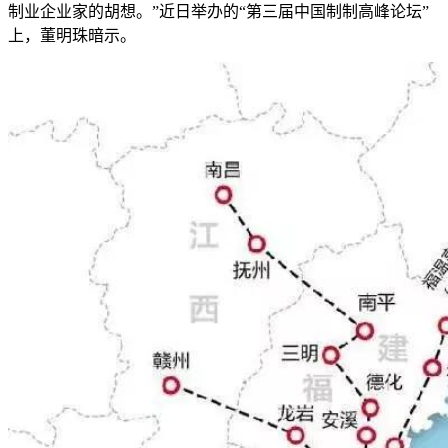
制业企业家的胡想。”近日举办的“第三届中国制制高峰论坛”
上，董明珠暗示。