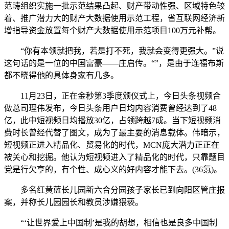
范畴组织实施一批示范结果凸起、财产带动性强、区域特色较
着、推广潜力大的财产大数据使用示范工程，省互联网经济新
增指导资金放置每个财产大数据使用示范项目100万元补帮。
“你有本领就把我，若是打不死，我就会变得更强大。”说
这句话的是一位的中国富豪——庄启传。“”，是由于连福布斯
都不晓得他的具体身家有几多。
11月23日，正在金秒第3季度颁仪式上，今日头条视频合
做总司理伟发布，今日头条用户日均内容消费曾经达到了48
亿，此中短视频日均播放30亿，占领跨越7成。当下短视频消
费时长曾经代替了图文，成为了最主要的消息载体。伟暗示，
短视频正进入精品化、贸易化的时代，MCN庞大潜力正正在
被关心和挖掘。他认为短视频进入了精品化的时代，只靠题目
党是行欠亨的，有个性、成心义的好内容才能下去。(36氪)。
多名红黄蓝长儿园新六合分园孩子家长已到向阳区管庄报
案，并称长儿园园长和教员涉嫌猥亵。
“‘让世界爱上中国制’是我的胡想，相信也是良多中国制