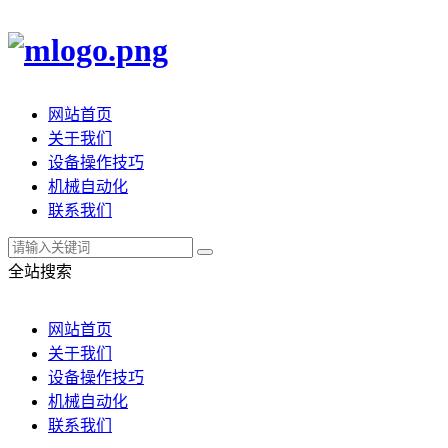
网站首页
关于我们
设备操作技巧
机械自动化
联系我们
全站搜索
网站首页
关于我们
设备操作技巧
机械自动化
联系我们