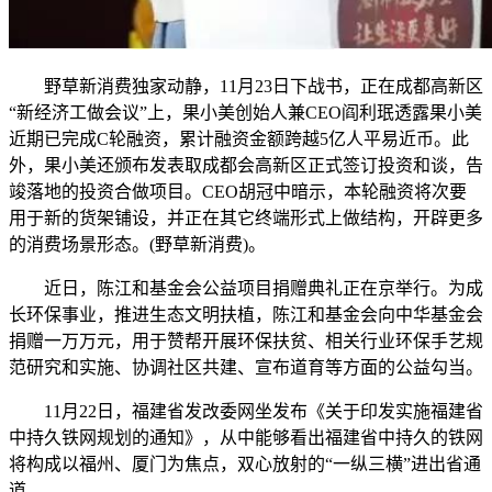
野草新消费独家动静，11月23日下战书，正在成都高新区
“新经济工做会议”上，果小美创始人兼CEO阎利珉透露果小美
近期已完成C轮融资，累计融资金额跨越5亿人平易近币。此
外，果小美还颁布发表取成都会高新区正式签订投资和谈，告
竣落地的投资合做项目。CEO胡冠中暗示，本轮融资将次要
用于新的货架铺设，并正在其它终端形式上做结构，开辟更多
的消费场景形态。(野草新消费)。
近日，陈江和基金会公益项目捐赠典礼正在京举行。为成
长环保事业，推进生态文明扶植，陈江和基金会向中华基金会
捐赠一万万元，用于赞帮开展环保扶贫、相关行业环保手艺规
范研究和实施、协调社区共建、宣布道育等方面的公益勾当。
11月22日，福建省发改委网坐发布《关于印发实施福建省
中持久铁网规划的通知》，从中能够看出福建省中持久的铁网
将构成以福州、厦门为焦点，双心放射的“一纵三横”进出省通
道。