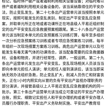
标记，临时停产破产或者遏制利用相关设备设备；对临时难以
停产或者遏制利用相关设备设备的，该当采纳靠得住的平安办
法，防止变乱发生。第二十七条出产运营单元该当按照本单元
现实，按照可能发生的变乱类别，制定出产平安变乱应急预
案，并取单元所正在地或者功课所正在地县级人平易近组织制
定的出产平安变乱应急救援预案相跟尾。第二十八条出产运营
单元该当制定本单元的应急预案练习训练打算，每年至多组织
一次分析应急预案练习训练或者专项应急预案练习训练，每半
年组织一次现场措置方案练习训练。高危出产运营单元以及可
能发生有毒无害气体的功课场合，该当配备需要的应急救援器
材、设备和物资，并进行经常性、调养，一般运转。第二十九
条出产运营单元发生出产平安变乱，变乱现场相关人员该当当
即向本单元担任人演讲；单元担任人接到演讲后，该当当即采
纳无效办法组织急救，防止变乱扩大，削减人员伤亡和财富丧
失，正在1小时内照实向从管的负有平安出产监视办理职责的
部分演讲，并接管县级以上人平易近变乱应急救援机构的同一
批示。第三十条出产运营单元该当成立可查证的平安出产办理
台账，照实、细致记实担任人和平安办理机构或者平安办理人
员履行办理职责、平安出产义务轨制实施、平安出产教育培