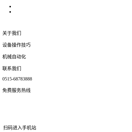
关于我们
设备操作技巧
机械自动化
联系我们
0515-68783888
免费服务热线
扫码进入手机站