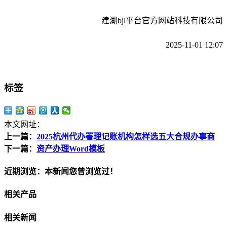
建湖bjl平台官方网站科技有限公司
2025-11-01 12:07
标签
本文网址：
上一篇：
2025杭州代办署理记账机构怎样选五大合规办事商
下一篇：
资产办理Word模板
近期浏览：本新闻您曾浏览过！
相关产品
相关新闻