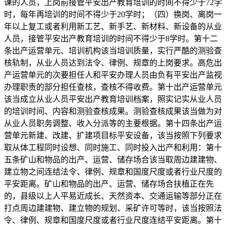
课的人员，上岗前接管平安出产教育培训的时间不得少于72学
时，每年再培训的时间不得少于20学时；（四）换岗、离岗一
年以上复工或者利用新工艺、新手艺、新材料、新设备的从业
人员，接管平安出产教育培训的时间不得少于8学时。第十二
条出产运营单元、培训机构该当培训质量，实行严酷的测验查
核轨制，从业人员达到法令、律例、规章的上岗要求。高危出
产运营单元的次要担任人和平安办理人员由负有平安出产监视
办理职责的部分担任查核，查核不得收费。第十出产运营单元
该当成立从业人员平安出产教育培训档案，照实记实从业人员
的培训时间、内容和测验查核成果。测验查核成果该当做为对
从业人员职务调整、收入分派等的主要根据。第十四条出产运
营单元新建、改建、扩建项目标平安设备，该当按照下列要求
取从体工程同时设想、同时施工、同时投入出产和利用：第十
五条矿山和物品的出产、运营、储存场合该当取周边建建物、
建立物之间连结法令、律例、规章和国度尺度或者行业尺度的
平安距离。矿山和物品的出产、运营、储存场合扶植正在先
的，县级以上人平易近成长、天然资本、交通运输等部分正在
打点周边建建物、建立物的规划、采矿许可等时，该当按照法
令、律例、规章和国度尺度或者行业尺度连结平安距离。第十