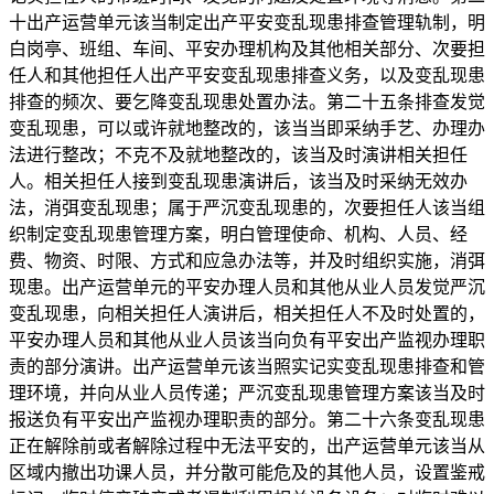
十出产运营单元该当制定出产平安变乱现患排查管理轨制，明
白岗亭、班组、车间、平安办理机构及其他相关部分、次要担
任人和其他担任人出产平安变乱现患排查义务，以及变乱现患
排查的频次、要乞降变乱现患处置办法。第二十五条排查发觉
变乱现患，可以或许就地整改的，该当当即采纳手艺、办理办
法进行整改；不克不及就地整改的，该当及时演讲相关担任
人。相关担任人接到变乱现患演讲后，该当及时采纳无效办
法，消弭变乱现患；属于严沉变乱现患的，次要担任人该当组
织制定变乱现患管理方案，明白管理使命、机构、人员、经
费、物资、时限、方式和应急办法等，并及时组织实施，消弭
现患。出产运营单元的平安办理人员和其他从业人员发觉严沉
变乱现患，向相关担任人演讲后，相关担任人不及时处置的，
平安办理人员和其他从业人员该当向负有平安出产监视办理职
责的部分演讲。出产运营单元该当照实记实变乱现患排查和管
理环境，并向从业人员传递；严沉变乱现患管理方案该当及时
报送负有平安出产监视办理职责的部分。第二十六条变乱现患
正在解除前或者解除过程中无法平安的，出产运营单元该当从
区域内撤出功课人员，并分散可能危及的其他人员，设置鉴戒