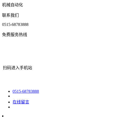
机械自动化
联系我们
0515-68783888
免费服务热线
扫码进入手机站
网站地图
|
|
XML
|
© 2022 Copyright
江苏bjl平台官方网站机械有限
0515-68783888
在线留言