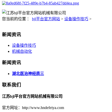
您当前的位置 ：
bjl平台官方网站
>
设备操作技巧
>
新闻资讯
设备操作技巧
机械自动化
新闻资讯
湖北医治神经质三
联系我们
江苏bjl平台官方网站机械有限公司
官方网址：http://www.hndefeiya.com