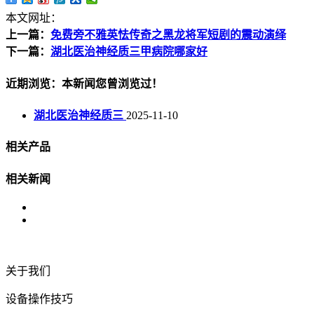
本文网址：
上一篇：
免费旁不雅英怯传奇之黑龙将军短剧的震动演绎
下一篇：
湖北医治神经质三甲病院哪家好
近期浏览：本新闻您曾浏览过！
湖北医治神经质三
2025-11-10
相关产品
相关新闻
关于我们
设备操作技巧