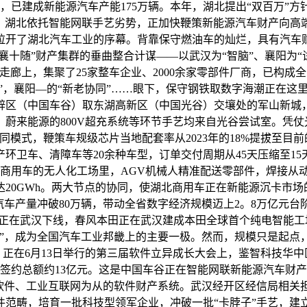
，已建成新能源汽车产能175万辆。本年，湖北提出“双百万”方针
异，湖北依托智能网联手艺劣势，正加快鞭策新能源汽车财产向高
拉开了湖北汽车工业的序幕。背靠保守燃油车的灿烂，具有汽车财
襄十随”财产集群的垂曲整合计谋——以武汉为“智脑”、襄阳为“试
廊上，集聚了25家整车企业、2000余家零部件厂商，已构成
”，襄阳—的“新老协同”……眼下，保守钢铁取数字海潮正在这里
区（中国车谷）取东湖高新区（中国光谷）交壤处的军山新城，
、蔚来能源的800V超充系统等环节手艺均来自光谷尝试室。凭仗
同模式，鞭策车规级芯片当地配套率从2023年的18%提拔至目前
卫车、清障车等20余种车型，订单交付周期从45天压缩至15
春风商用车的无人化工场里，AGV机械人精准配送零部件，焊接从
0GWh。两大节点的协同，使湖北商用车正在新能源沉卡市场的份额从
汽车产量冲破80万辆，带动全省数字经济规模迈上2。8万亿元台阶
汽车正在武汉下线，春风本田正在武汉建成本田全球首个纯电智能工
乐部”，成为全国汽车工业邦畿上的主要一极。然而，规模只是起
题。正在6月13日举行的第三届软件立异成长大会上，鉴智科技华
签约总额约13亿元。这是中国车谷正在智能网联新能源汽车财
软件、工业互联网为从的软件财产系统。武汉经开区经信局相关
件范畴，培育一批科技型领军企业，冲破一批“卡脖子”手艺，