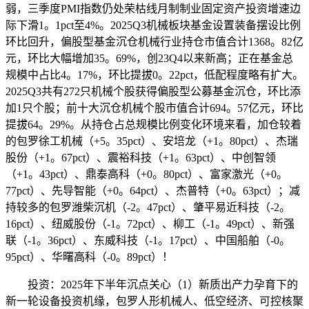
弱，三季度PMI指数仍处荣枯线月制制业固定资产投资增速边
际下滑1。1pct至4%。2025Q3机械板块基金设置装备摆设比例
环比回升，偏股型基金沉仓机械行业持仓市值合计1368。82亿
元，环比大幅增加35。69%，创23Q4以来新高；正在基金总
规模中占比4。17%，环比提拔0。22pct，低配程度略有扩大。
2025Q3共有272只机械个股获得偏股型公募基金沉仓，环比添
加1只个股；前十大沉仓机械个股市值合计694。57亿元，环比
提拔64。29%。从持仓占总规模比例变化环境来看，加仓较着
的包罗徐工机械（+5。35pct）、安培龙（+1。80pct）、杰瑞
股份（+1。67pct）、震裕科技（+1。63pct）、中创智领
（+1。43pct）、鼎泰高科（+0。80pct）、富家激光（+0。
77pct）、先导智能（+0。64pct）、杰普特（+0。63pct）；减
持较多的包罗潍柴沉机（-2。47pct）、肇平易近科技（-2。
16pct）、纽威股份（-1。72pct）、柳工（-1。49pct）、新强
联（-1。36pct）、东威科技（-1。17pct）、中国船舶（-0。
95pct）、华曙高科（-0。89pct）！
投资：2025年下半年沉点关心（1）新质出产力孕育下的
新一轮设备投资机缘，包罗人形机械人、低空经济、可控核聚