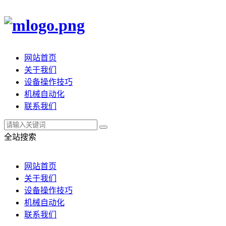
网站首页
关于我们
设备操作技巧
机械自动化
联系我们
全站搜索
网站首页
关于我们
设备操作技巧
机械自动化
联系我们