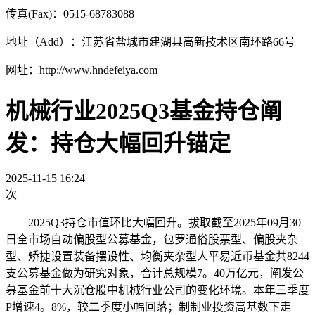
传真(Fax)：0515-68783088
地址（Add）：江苏省盐城市建湖县高新技术区南环路66号
网址：http://www.hndefeiya.com
机械行业2025Q3基金持仓阐
发：持仓大幅回升锚定
2025-11-15 16:24
次
2025Q3持仓市值环比大幅回升。拔取截至2025年09月30
日全市场自动偏股型公募基金，包罗通俗股票型、偏股夹杂
型、矫捷设置装备摆设性、均衡夹杂型人平易近币基金共8244
支公募基金做为研究对象，合计总规模7。40万亿元，阐发公
募基金前十大沉仓股中机械行业公司的变化环境。本年三季度
P增速4。8%，较二季度小幅回落；制制业投资高基数下走