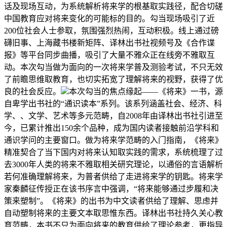
话及现场互动，为系统解析将来学的根基取实践径，配合切磋
中国教育应对将来变化的可能标的目的。勾当现场吸引了近
200位社会人士参取，氛围强烈热闹，互动积极。线上通过磅
礴旧事、上海藏书楼新矩阵、译林出书社视频号及《合作谍
报》等平台同步曲播，吸引了大量不雅众正在线旁不雅取互
动。本次勾当做为面向的一次将来学普及测验考试，不只无效
了前瞻思维取教育，也切实拓宽了理解将来的视野，获得了优
良的社会反应。
本次勾当的焦点缘起——《将来》一书，源
自卑学出书社的“通识读本”系列。该系列涵盖社会、经济、科
学、、文学、艺术等多元范畴，自2008年由译林出书社引进至
今，已累计推出150余个品种，成为国内读者接触前沿学科和
通识学问的主要窗口。做为将来学范畴的入门指南，《将来》
精准契合了当下国内对将来认知取实践的需求，系统梳理了过
去3000年人类的将来不雅取相关研究理论，以通俗的言语解析
若何准确理解将来，为普者供给了走进将来学的钥匙。将来学
家秦麟征传授正在该书序言中强调，“将来能够通过步履和决
策来塑制”。《将来》的出书为中文读者供给了理解、思虑并
自动塑制将来的主要文本取思惟东西。译林出书社持久关心教
育范畴，本书不只为面向将来的教育供给了理论参考，更指导