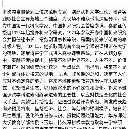
本次勾当邀请到三位跨范畴专家，别离从将来学理论、教育实
践取社会立异落地三个维度，为现场不雅众带来深度分享。做
为中国第一代将来学家、中国将来研究会首席参谋，秦麟征传
授自1975年起投身将来学研究，1979年参取开办中国将来研究
会并担任秘书长、常务副理事长等职，是国内将来学范畴的泰
斗级人物。2025年，他参取国内首个将来学通识课程正在大学
的落地，鞭策将来学正式进入高校课程系统。正在从题分享
中，秦麟征传授提出，将来不雅是世界不雅、人生不雅、价值
不雅正在时间维度的延续这一焦点概念。他指出，将来不雅是
个别或群体对将来的见地、立场、取预期的总和，决定了人们
应对不确定性的能力。将来不雅能帮帮教育跳出保守思维定
式，沉塑教育生态，以顺应将来的不确定性和变化。将来不雅
强调跨学科进修和终身进修的主要性，以应对快速变化的社会
取手艺。秦麟征传授指出，应通过察看汗青脉络、阐发成长趋
向来预见将来，借帮经济、社会、等范畴的预测模子，培育前
瞻性思维，强化终身进修认识、提拔问题处理能力。华东师范
大学教育学部传授卜玉华，持久深耕根本教育取将来学校研