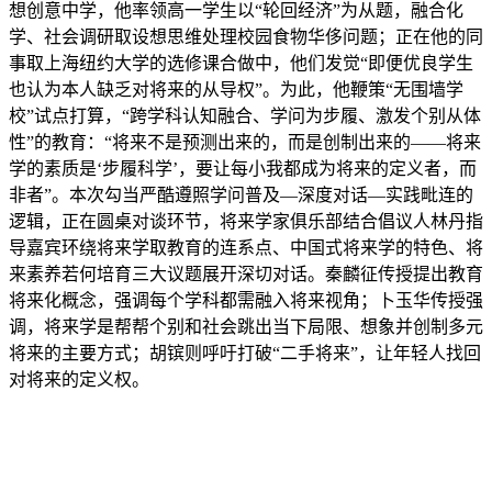
想创意中学，他率领高一学生以“轮回经济”为从题，融合化
学、社会调研取设想思维处理校园食物华侈问题；正在他的同
事取上海纽约大学的选修课合做中，他们发觉“即便优良学生
也认为本人缺乏对将来的从导权”。为此，他鞭策“无围墙学
校”试点打算，“跨学科认知融合、学问为步履、激发个别从体
性”的教育：“将来不是预测出来的，而是创制出来的——将来
学的素质是‘步履科学’，要让每小我都成为将来的定义者，而
非者”。本次勾当严酷遵照学问普及—深度对话—实践毗连的
逻辑，正在圆桌对谈环节，将来学家俱乐部结合倡议人林丹指
导嘉宾环绕将来学取教育的连系点、中国式将来学的特色、将
来素养若何培育三大议题展开深切对话。秦麟征传授提出教育
将来化概念，强调每个学科都需融入将来视角；卜玉华传授强
调，将来学是帮帮个别和社会跳出当下局限、想象并创制多元
将来的主要方式；胡镔则呼吁打破“二手将来”，让年轻人找回
对将来的定义权。