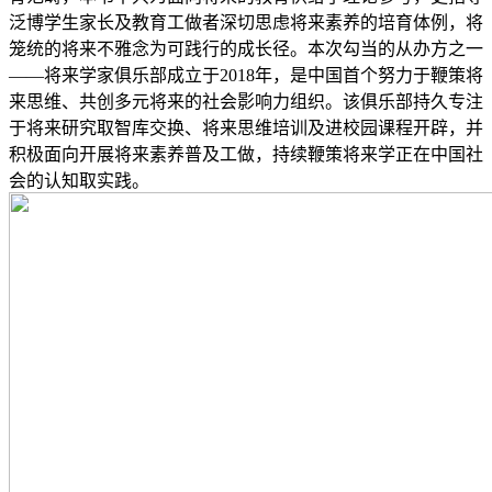
泛博学生家长及教育工做者深切思虑将来素养的培育体例，将
笼统的将来不雅念为可践行的成长径。本次勾当的从办方之一
——将来学家俱乐部成立于2018年，是中国首个努力于鞭策将
来思维、共创多元将来的社会影响力组织。该俱乐部持久专注
于将来研究取智库交换、将来思维培训及进校园课程开辟，并
积极面向开展将来素养普及工做，持续鞭策将来学正在中国社
会的认知取实践。