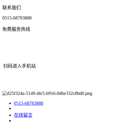
联系我们
0515-68783888
免费服务热线
扫码进入手机站
网站地图
|
|
XML
|
© 2022 Copyright
江苏bjl平台官方网站机械有
限公司
All rights reserved.
0515-68783888
在线留言