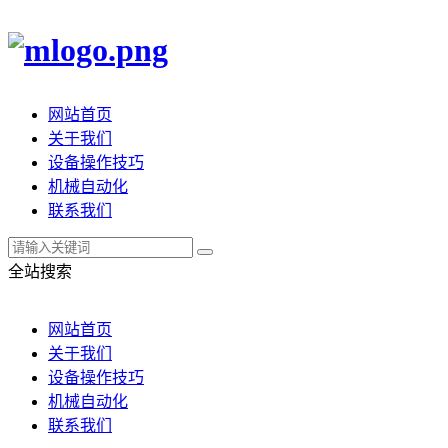
网站首页
关于我们
设备操作技巧
机械自动化
联系我们
全站搜索
网站首页
关于我们
设备操作技巧
机械自动化
联系我们