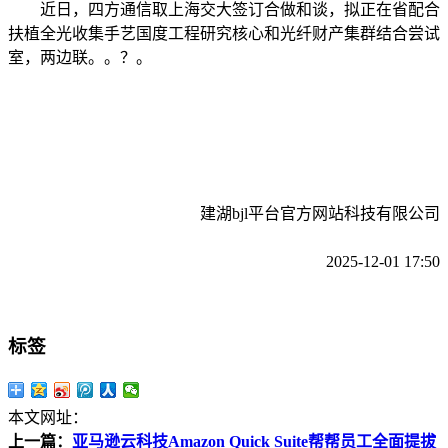
近日，四方通信取上海交大签订合做和谈，拟正在省配合
扶植全光收集手艺国度工程研究核心和光纤财产集群结合尝试
室，两边联。。？。
建湖bjl平台官方网站科技有限公司
2025-12-01 17:50
标签
本文网址：
上一篇：
亚马逊云科技Amazon Quick Suite帮帮员工全面提拔