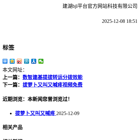
建湖bjl平台官方网站科技有限公司
2025-12-08 18:51
标签
本文网址：
上一篇：
数智建基提拔转运分拨效能
下一篇：
拔萝卜又叫又喊疼视频免费
近期浏览：本新闻您曾浏览过！
拔萝卜又叫又喊疼
2025-12-09
相关产品