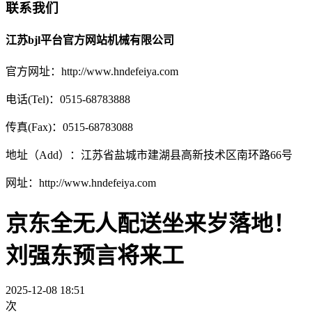
联系我们
江苏bjl平台官方网站机械有限公司
官方网址：http://www.hndefeiya.com
电话(Tel)：0515-68783888
传真(Fax)：0515-68783088
地址（Add）：江苏省盐城市建湖县高新技术区南环路66号
网址：http://www.hndefeiya.com
京东全无人配送坐来岁落地！
刘强东预言将来工
2025-12-08 18:51
次