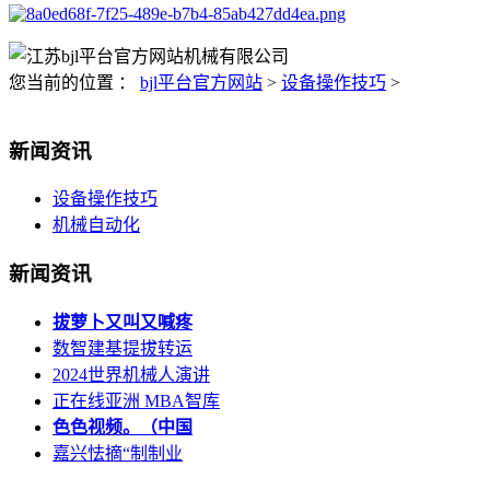
您当前的位置 ：
bjl平台官方网站
>
设备操作技巧
>
新闻资讯
设备操作技巧
机械自动化
新闻资讯
拔萝卜又叫又喊疼
数智建基提拔转运
2024世界机械人演讲
正在线亚洲 MBA智库
色色视频。（中国
嘉兴怯摘“制制业