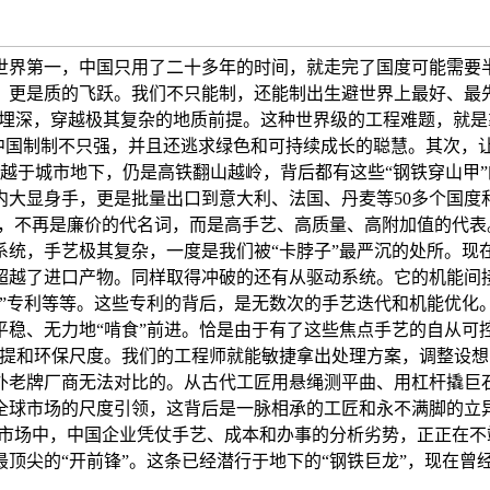
年世界第一，中国只用了二十多年的时间，就走完了国度可能需要
更是质的飞跃。我们不只能制，还能制出生避世界上最好、最先
压和埋深，穿越极其复杂的地质前提。这种世界级的工程难题，就是
中国制制不只强，并且还逃求绿色和可持续成长的聪慧。其次，让
越于城市地下，仍是高铁翻山越岭，背后都有这些“钢铁穿山甲
内大显身手，更是批量出口到意大利、法国、丹麦等50多个国度
械，不再是廉价的代名词，而是高手艺、高质量、高附加值的代
统，手艺极其复杂，一度是我们被“卡脖子”最严沉的处所。现在
超越了进口产物。同样取得冲破的还有从驱动系统。它的机能间
动”专利等等。这些专利的背后，是无数次的手艺迭代和机能优化
稳、无力地“啃食”前进。恰是由于有了这些焦点手艺的自从可
前提和环保尺度。我们的工程师就能敏捷拿出处理方案，调整设
外老牌厂商无法对比的。从古代工匠用悬绳测平曲、用杠杆撬巨
全球市场的尺度引领，这背后是一脉相承的工匠和永不满脚的立异逃
的市场中，中国企业凭仗手艺、成本和办事的分析劣势，正正在
顶尖的“开前锋”。这条已经潜行于地下的“钢铁巨龙”，现在曾