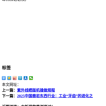
标签
本文网址：
上一篇：
紫外线晒版机操做规程
下一篇：
2025中国凿岩东西行业：工业“牙齿”的进化之