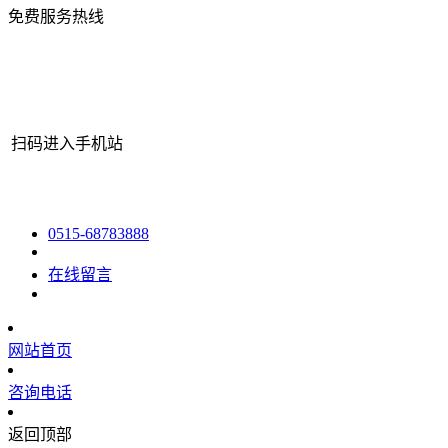
免费服务热线
扫码进入手机站
网站地图
|
|
XML
|
© 2022 Copyright
江苏bjl平台官方网站机械有限
0515-68783888
在线留言
网站首页
咨询电话
返回顶部