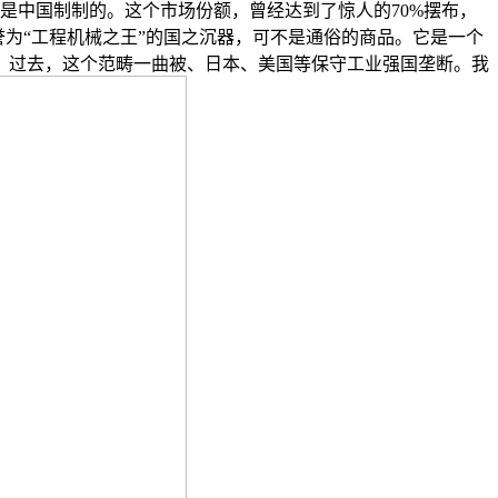
是中国制制的。这个市场份额，曾经达到了惊人的70%摆布，
为“工程机械之王”的国之沉器，可不是通俗的商品。它是一个
。过去，这个范畴一曲被、日本、美国等保守工业强国垄断。我