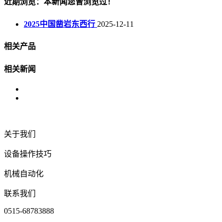
近期浏览：本新闻您曾浏览过！
2025中国凿岩东西行
2025-12-11
相关产品
相关新闻
关于我们
设备操作技巧
机械自动化
联系我们
0515-68783888