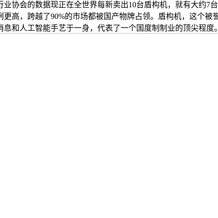
业协会的数据现正在全世界每新卖出10台盾构机，就有大约7台
更高，跨越了90%的市场都被国产物牌占领。盾构机，这个被誉
消息和人工智能手艺于一身，代表了一个国度制制业的顶尖程度