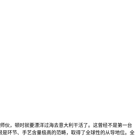
师伙，顿时就要漂洋过海去意大利干活了。这曾经不是第一台
很是环节、手艺含量极高的范畴，取得了全球性的从导地位。全