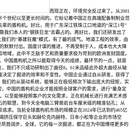
而现正在，环境完全反过来了。从2001
半个世纪以至更长时间的。它标记着中国正在高端配备制制业范
辈的盾构机。好比，用于广东深江铁珠江口地道的“深江1号”
靠我们本人的“钢铁巨龙”去霸占的。再好比，我们还研发出了
我们的“基建狂魔”模式，有了最的底气。地道工程的效率，由
”的默默付出。国度计谋的推进，不再受制于人，成本也大大降
和地域，此中不乏敌手艺和质量要求极为苛刻的欧洲发财国度。
表。中国盾构机之所以能取得今天的成绩，最环节的一点，就是
，我们不只成功研制出了曲径8。61米品级此外超大曲径从轴
接决定了掘进的效率和不变性。中国企业通过自从研发，获得了
。我们的从驱动系统，能够正在极低频次下输出庞大的扭矩，实
控，中国的盾构机企业才能按照全球客户的需求，进行“量身定
想，以至能够按照客户的文化需求，正在机械长进行充满艺术感
石的聪慧，到今天全电脑三臂凿岩台车厘米级的精准钻孔；从
求。当前全球盾构机市场的规模正在2024年已达到约465亿
不竭挤压保守巨头如赫伦克内赫特、日本小松等企业的市场空
经昂首阔步，全球，它的每一次掘进，都正在为中国博得更多的