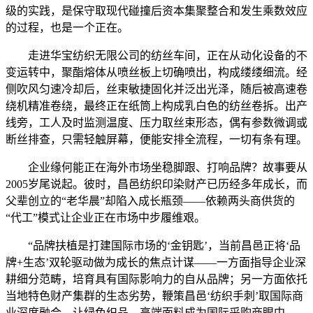
级的实践，是保守取现代碰撞后资本集聚整合和发生乘数效应
的过程，也是一个正在。
走进华宝纺织无限公司的纺丝车间，正在从动化设备的不
变运转中，聚酯熔体从喷丝板上切确喷出，构成缕缕细流。经
侧吹风匀速冷却后，丝束敏捷固化并泛出光泽，随后被高速卷
绕机精准卷绕，最终正在纸筒上构成乳白色的纺丝卷拆。出产
线旁，工人及时监测温度、压力取丝束形态，偶有参数微调或
断丝排查，只需轻触屏幕，便能安排全流程，一切有条有理。
企业缘何能正在海外市场坐稳脚跟、打响品牌？故事要从
2005岁尾说起。彼时，昌邑纺织印染财产已历经多年成长，而
父辈创立的“老华晨”却陷入成长瓶颈——依赖两头商供货的
“代工”模式让企业正在市场中步履维艰。
“品牌扶植是打建国际市场的‘金钥匙’，当前昌邑正将‘品
牌+生态’双轮驱动做为成长的焦点计谋——一方面指导企业深
耕细分范畴，培育具有国际影响力的自从品牌；另一方面依托
当地特色财产集群的生态劣势，鞭策昌邑‘纺织手刺’取国际商
业深度融合，让绿色织品、高端面料成为国际采购商眼中