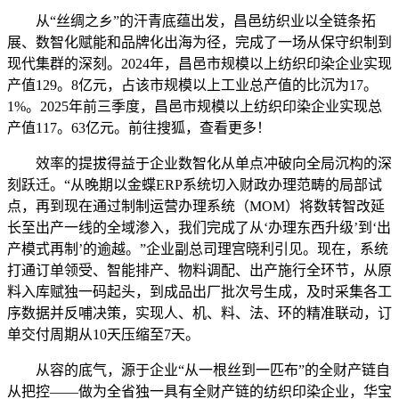
从“丝绸之乡”的汗青底蕴出发，昌邑纺织业以全链条拓
展、数智化赋能和品牌化出海为径，完成了一场从保守织制到
现代集群的深刻。2024年，昌邑市规模以上纺织印染企业实现
产值129。8亿元，占该市规模以上工业总产值的比沉为17。
1%。2025年前三季度，昌邑市规模以上纺织印染企业实现总
产值117。63亿元。前往搜狐，查看更多！
效率的提拔得益于企业数智化从单点冲破向全局沉构的深
刻跃迁。“从晚期以金蝶ERP系统切入财政办理范畴的局部试
点，再到现在通过制制运营办理系统（MOM）将数转智改延
长至出产一线的全域渗入，我们完成了从‘办理东西升级’到‘出
产模式再制’的逾越。”企业副总司理宫晓利引见。现在，系统
打通订单领受、智能排产、物料调配、出产施行全环节，从原
料入库赋独一码起头，到成品出厂批次号生成，及时采集各工
序数据并反哺决策，实现人、机、料、法、环的精准联动，订
单交付周期从10天压缩至7天。
从容的底气，源于企业“从一根丝到一匹布”的全财产链自
从把控——做为全省独一具有全财产链的纺织印染企业，华宝