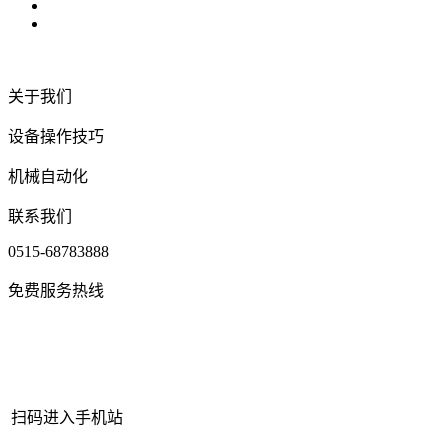
关于我们
设备操作技巧
机械自动化
联系我们
0515-68783888
免费服务热线
扫码进入手机站