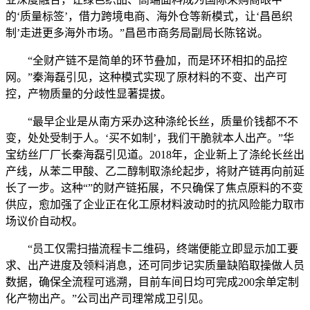
的‘质量标签’，借力跨境电商、海外仓等新模式，让‘昌邑织
制’走进更多海外市场。”昌邑市商务局副局长陈铭说。
“全财产链不是简单的环节叠加，而是环环相扣的品控
网。”秦海磊引见，这种模式实现了原材料的不变、出产可
控，产物质量的分歧性显著提拔。
“最早企业是从南方采办这种涤纶长丝，质量价钱都不不
变，处处受制于人。‘买不如制’，我们干脆就本人出产。”华
宝纺丝厂厂长秦海磊引见道。2018年，企业新上了涤纶长丝出
产线，从苯二甲酸、乙二醇制取涤纶起步，将财产链再向前延
长了一步。这种“”的财产链拓展，不只确保了焦点原料的不变
供应，愈加强了企业正在化工原材料波动时的抗风险能力取市
场议价自动权。
“员工仅需扫描流程卡二维码，终端便能立即显示加工要
求、出产进度及领料消息，还可同步记实质量缺陷取操做人员
数据，确保全流程可逃溯，目前车间日均可完成200余单定制
化产物出产。”公司出产司理常成卫引见。