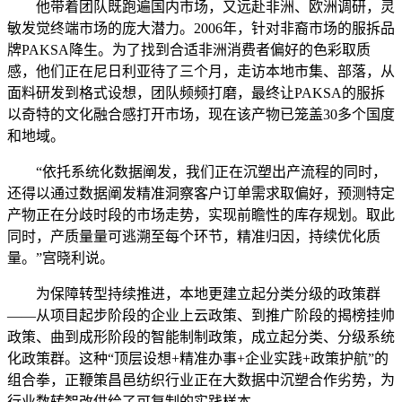
他带着团队既跑遍国内市场，又远赴非洲、欧洲调研，灵
敏发觉终端市场的庞大潜力。2006年，针对非裔市场的服拆品
牌PAKSA降生。为了找到合适非洲消费者偏好的色彩取质
感，他们正在尼日利亚待了三个月，走访本地市集、部落，从
面料研发到格式设想，团队频频打磨，最终让PAKSA的服拆
以奇特的文化融合感打开市场，现在该产物已笼盖30多个国度
和地域。
“依托系统化数据阐发，我们正在沉塑出产流程的同时，
还得以通过数据阐发精准洞察客户订单需求取偏好，预测特定
产物正在分歧时段的市场走势，实现前瞻性的库存规划。取此
同时，产质量量可逃溯至每个环节，精准归因，持续优化质
量。”宫晓利说。
为保障转型持续推进，本地更建立起分类分级的政策群
——从项目起步阶段的企业上云政策、到推广阶段的揭榜挂帅
政策、曲到成形阶段的智能制制政策，成立起分类、分级系统
化政策群。这种“顶层设想+精准办事+企业实践+政策护航”的
组合拳，正鞭策昌邑纺织行业正在大数据中沉塑合作劣势，为
行业数转智改供给了可复制的实践样本。