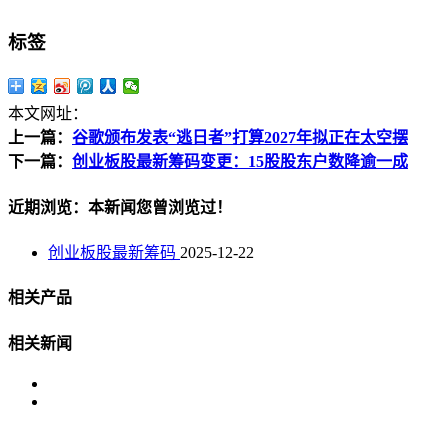
标签
本文网址：
上一篇：
谷歌颁布发表“逃日者”打算2027年拟正在太空摆
下一篇：
创业板股最新筹码变更：15股股东户数降逾一成
近期浏览：本新闻您曾浏览过！
创业板股最新筹码
2025-12-22
相关产品
相关新闻