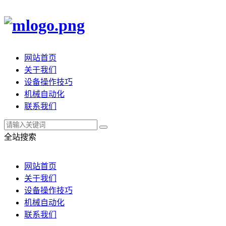
网站首页
关于我们
设备操作技巧
机械自动化
联系我们
全站搜索
网站首页
关于我们
设备操作技巧
机械自动化
联系我们