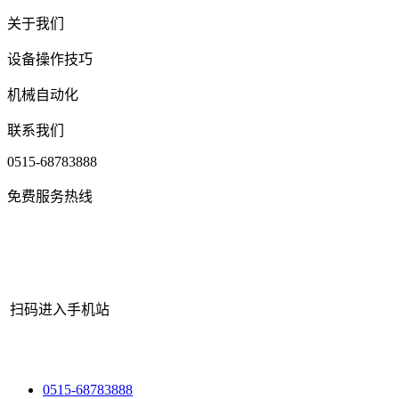
关于我们
设备操作技巧
机械自动化
联系我们
0515-68783888
免费服务热线
扫码进入手机站
网站地图
|
|
XML
|
© 2022 Copyright
江苏bjl平台官方网站机械有限
0515-68783888