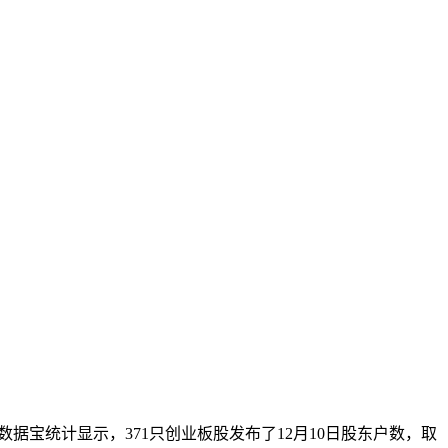
数据宝统计显示，371只创业板股发布了12月10日股东户数，取