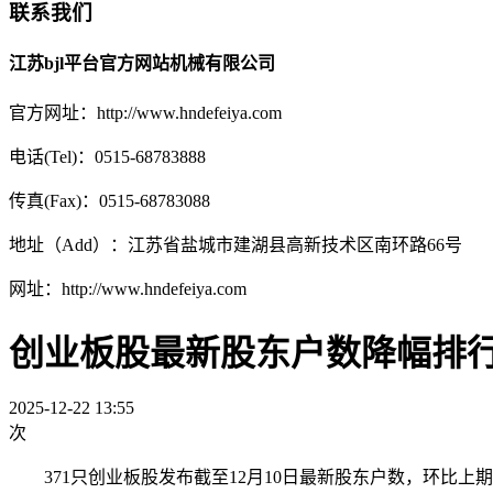
联系我们
江苏bjl平台官方网站机械有限公司
官方网址：http://www.hndefeiya.com
电话(Tel)：0515-68783888
传真(Fax)：0515-68783088
地址（Add）：江苏省盐城市建湖县高新技术区南环路66号
网址：http://www.hndefeiya.com
创业板股最新股东户数降幅排
2025-12-22 13:55
次
371只创业板股发布截至12月10日最新股东户数，环比上期，