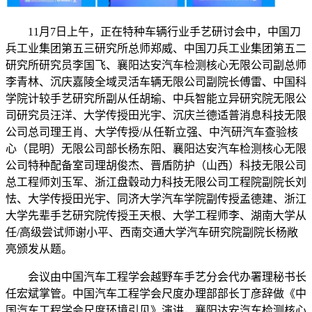
11月7日上午，正在特种车辆行业手艺研讨会中，中国刀
兵工业集团第五三研究所总师郑威、中国刀兵工业集团第五二
研究所研究员李国飞、襄阳达安汽车检测核心无限公司副总师
李青林、沉庆嘉陵全域灵活车辆无限公司副院长傅雷、中国科
学院计较手艺研究所副从任胡瑜、中兵智能立异研究院无限公
司研究员汪洋、大学传授田光宇、沉庆兰德适普消息科技无限
公司总司理王肖、大学传授/从任靳立强、中汽研汽车查验核
心（昆明）无限公司部长杨东阳、襄阳达安汽车检测核心无限
公司特种配备室司理胡俊杰、晋盾防护（山西）科技无限公司
总工程师刘玉军、浙江盘毂动力科技无限公司工程院副院长刘
怯、大学传授田光宇、同济大学汽车学院副传授孟德建、浙江
大学先辈手艺研究院传授王天根、大学工程师李、湖南大学从
任/高级尝试师谢小平、西南交通大学汽车研究院副院长杨敞
亮颁发从题。
会议由中国汽车工程学会越野车手艺分会代办署理秘书长
任宏斌掌管。中国汽车工程学会尺度办理部部长丁彦辞做《中
国汽车工程学会尺度环境引见》演讲，襄阳达安汽车检测核心