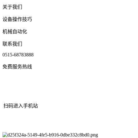
关于我们
设备操作技巧
机械自动化
联系我们
0515-68783888
免费服务热线
扫码进入手机站
网站地图
|
|
XML
|
© 2022 Copyright
江苏bjl平台官方网站机械有
限公司
All rights reserved.