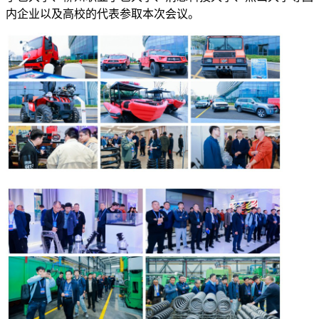
内企业以及高校的代表参取本次会议。