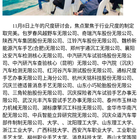
11月8日上午的尺度研讨会，焦点聚焦于行业尺度的制定
取完美。包罗春风越野车无限公司、奇瑞汽车股份无限公司、
陕西汽车集团股份无限公司、江铃汽车股份无限公司、魏桥新
能源汽车手艺(合肥)无限公司、郑州宇通沉工无限公司、襄阳
达安汽车检测核心无限公司、中汽研汽车试验场股份无限公
司、中汽研汽车查验核心（昆明）无限公司、中汽院（沉庆）
汽车检测无限公司、红河谷汽车测试股份无限公司、通标尺度
手艺办事无限公司上海分公司、杭州天铭科技股份无限公司、
沉庆兰德适普消息手艺无限公司、山东小巧轮胎股份无限公
司、三角轮胎股份无限公司、沉庆探险者汽车试验手艺办事无
限公司、武汉元丰汽车尝试手艺办事无限公司、泰州市玉林动
力机械无限公司、湖标康擎沉工科技无限公司、金华市华南汽
配无限公司、中兵智能立异研究院无限公司、沉庆众道汽车零
部件制制无限公司、大学、、沈阳理工大学、山东理工大学、
浙江工业大学、广西科技大学、西安汽车职业大学、工业职业
手艺大学、柳州职业手艺大学、消息科技大学、燕山大学等国