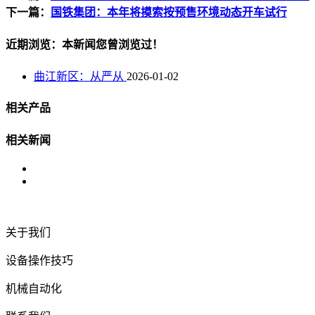
下一篇：
国铁集团：本年将摸索按预售环境动态开车试行
近期浏览：本新闻您曾浏览过！
曲江新区：从严从
2026-01-02
相关产品
相关新闻
关于我们
设备操作技巧
机械自动化