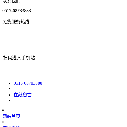
联系我们
0515-68783888
免费服务热线
扫码进入手机站
网站地图
|
|
XML
|
© 2022 Copyright
江苏bjl平台官方网站机械有限
0515-68783888
在线留言
网站首页