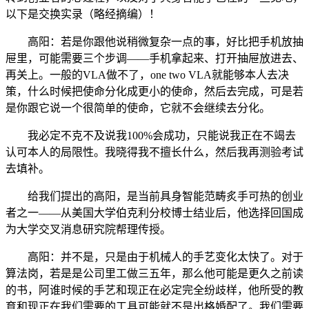
以下是交换实录（略经摘编）！
高阳：若是你跟他说稍微复杂一点的事，好比把手机放抽
屉里，可能需要三个步调——手机拿起来、打开抽屉放进去、
再关上。一般的VLA做不了，one two VLA就能够本人去决
策，什么时候把使命分化成更小的使命，然后去完成，可是若
是你跟它说一个很简单的使命，它就不会继续去分化。
我必定不克不及说我100%会成功，只能说我正在不竭去
认可本人的局限性。我晓得我不擅长什么，然后我再测验考试
去填补。
给我们提出的高阳，是当前具身智能范畴炙手可热的创业
者之一——从美国大学伯克利分校博士结业后，他选择回国成
为大学交叉消息研究院帮理传授。
高阳：并不是，只是由于机械人的手艺变化太快了。对于
算法岗，若是是公司里工做三五年，那么他可能是更久之前读
的书，阿谁时候的手艺和现正在必定完全纷歧样，他所受的教
育和现正在我们需要的工具可能就不是出格婚配了。我们需要