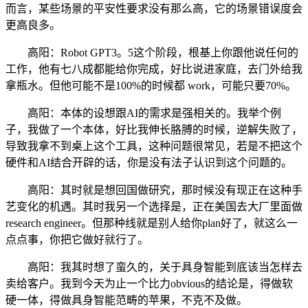
而言，某些场景的平安性要求没有那么高，它的场景错误度会
更高良多。
高阳：Robot GPT3。5这个阶段，根基上你跟他说任何的
工作，他有七八成都能给你完成，好比说进家庭，去门外给我
拿瓶水。但他可能不是100%的时候都 work，可能只要70%。
高阳：本体的设想跟AI的需求是强相关的。我举个例
子，我做了一个本体，好比我伸长胳膊的时候，逆解失败了，
导致我拿不到桌上这个工具，这种问题很常见，若是不把这个
硬件和AI结合开辟的话，你是没有法子认识到这个问题的。
高阳：其时就是想回国做研究，那时候没有现正在这种手
艺变化的机遇。其时我另一个选择是，正在美国去大厂里面做
research engineer。但那种线就是别人给你plan好了，就这么一
点点事，你把它做好就行了。
高阳：我其时想了蛮久的，关于具身智能到底该当怎样去
卖给客户。我到今天为止一个比力obvious的结论是，得做软
硬一体，得做具身智能范畴的苹果，不克不及做。