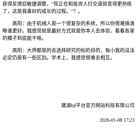
获得反馈后敏捷调整，“现正在和投资人打交道就变得更熟练
了，这是我喜好的成长的过程。”？。
高阳：由于机械人是一个很复杂的系统，所以你很难搞清
晰谁更好。我感觉就是最好方式就是你本人去体验，看看各家
的模子到底能干啥。
高阳：大师都是的去选择研究的标的目的，每小我的设法
必定仍是有一些区别。学术上，我感觉很难去相互。
建湖bjl平台官方网站科技有限公司
2026-01-08 17:23