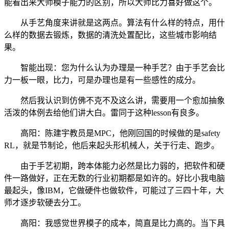
能看出来大师模子能力的区别，所以大师比力喜好做这个。
从手艺角度来讲就是这两点。算法有什么样的特点，用什
么样的数据去锻炼，数据的清洗处置配比，这些城市影响结
果。
智能出现：您为什么认为办理是一种手艺？由于手艺会比
力一板一眼，比力，可是办理也是有一些感性的成分。
然后我认识到仿佛不克不及这么讲，需要用一个愈加抽象
活泼的体例去给他们讲大白。雷同于这种lesson有良多。
高阳：陈建宇教员是MPC，他刚回国的时候做的是safety
RL，就是节制论，他后来起头形机械人，关于行走、跑步。
由于手艺初期，跨本体能力必然是比力弱的，把软件和硬
件一路做好，正在无数的行业初期都是如许的。好比小我电脑
最起头，像IBM，它做硬件也做软件，可能过了三四十年，大
师才逐步软硬去分工。
高阳：我感觉世界模子的成本，简直是比力高的。当下具