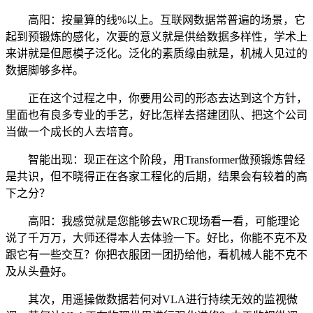
高阳：按量算的线%以上。互联网数据常普遍的场景，它
起到预锻炼的感化，次要的意义就是供给数据多样性，学术上
来讲就是但愿模子泛化。泛化的素质缘由就是，机械人见过的
数据脚够多样。
正在这个过程之中，你要用公司的形态去达到这个方针，
里面也有良多专业的手艺，好比怎样去搭建团队、把这个公司
当做一个成长的人去培育。
智能出现：现正在这个阶段，用Transformer做预锻炼曾经
是共识，但不晓得正在各家工程化的后期，结果会有较着的高
下之分？
高阳：我感觉就是您能够去WRC现场看一看，可能理论
说了千万万，大师还得本人去体验一下。好比，你能不克不及
跟它有一些交互？你把衣服团一团扔给他，看机械人能不克不
及从头叠好。
其次，用遥操做数据若何对VLA进行持续无效的监视微