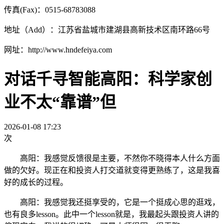
传真(Fax)：0515-68783088
地址（Add）：江苏省盐城市建湖县高新技术区南环路66号
网址：http://www.hndefeiya.com
对话千寻智能高阳：科学家创
业不太“靠谱”但
2026-01-08 17:23
次
高阳：我感觉反馈很是主要，不然你不晓得本人什么方面
做的欠好。现正在和投资人打交道就变得更熟练了，这是我喜
好的成长的过程。
高阳：我感觉我还挺享受的，它是一个挺成心思的逛戏，
也有良多lesson。此中一个lesson就是，我最起头跟投资人讲的