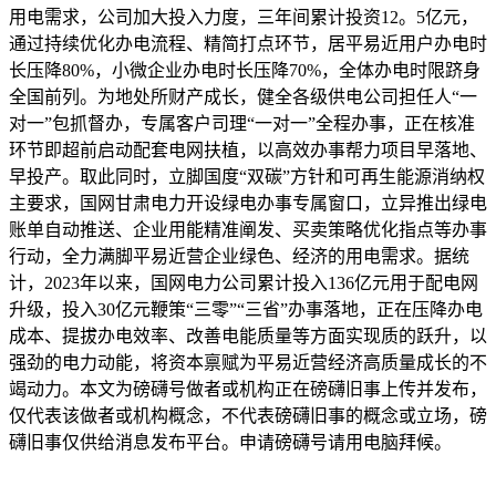
用电需求，公司加大投入力度，三年间累计投资12。5亿元，
通过持续优化办电流程、精简打点环节，居平易近用户办电时
长压降80%，小微企业办电时长压降70%，全体办电时限跻身
全国前列。为地处所财产成长，健全各级供电公司担任人“一
对一”包抓督办，专属客户司理“一对一”全程办事，正在核准
环节即超前启动配套电网扶植，以高效办事帮力项目早落地、
早投产。取此同时，立脚国度“双碳”方针和可再生能源消纳权
主要求，国网甘肃电力开设绿电办事专属窗口，立异推出绿电
账单自动推送、企业用能精准阐发、买卖策略优化指点等办事
行动，全力满脚平易近营企业绿色、经济的用电需求。据统
计，2023年以来，国网电力公司累计投入136亿元用于配电网
升级，投入30亿元鞭策“三零”“三省”办事落地，正在压降办电
成本、提拔办电效率、改善电能质量等方面实现质的跃升，以
强劲的电力动能，将资本禀赋为平易近营经济高质量成长的不
竭动力。本文为磅礴号做者或机构正在磅礴旧事上传并发布，
仅代表该做者或机构概念，不代表磅礴旧事的概念或立场，磅
礴旧事仅供给消息发布平台。申请磅礴号请用电脑拜候。