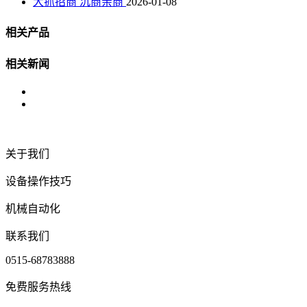
大抓招商 沉商亲商
2026-01-08
相关产品
相关新闻
关于我们
设备操作技巧
机械自动化
联系我们
0515-68783888
免费服务热线