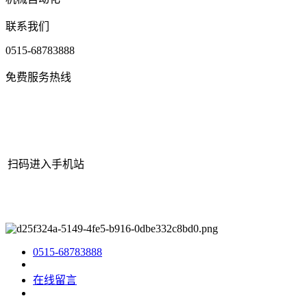
联系我们
0515-68783888
免费服务热线
扫码进入手机站
网站地图
|
|
XML
|
© 2022 Copyright
江苏bjl平台官方网站机械有
限公司
All rights reserved.
0515-68783888
在线留言