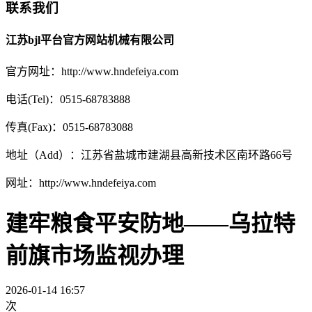
联系我们
江苏bjl平台官方网站机械有限公司
官方网址：http://www.hndefeiya.com
电话(Tel)：0515-68783888
传真(Fax)：0515-68783088
地址（Add）：江苏省盐城市建湖县高新技术区南环路66号
网址：http://www.hndefeiya.com
建牢粮食平安防地——乌拉特
前旗市场监视办理
2026-01-14 16:57
次