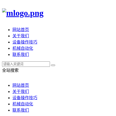
网站首页
关于我们
设备操作技巧
机械自动化
联系我们
全站搜索
网站首页
关于我们
设备操作技巧
机械自动化
联系我们