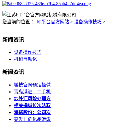
您当前的位置 ：
bjl平台官方网站
>
设备操作技巧
>
新闻资讯
设备操作技巧
机械自动化
新闻资讯
城楼官网预定操做
青岛港进口二手机
炒外汇风险办理方
相关操纵位次法取
海锅股份：公司次
突发！危化品泄露