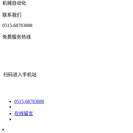
机械自动化
联系我们
0515-68783888
免费服务热线
扫码进入手机站
网站地图
|
|
XML
|
© 2022 Copyright
江苏bjl平台官方网站机械有限
0515-68783888
在线留言