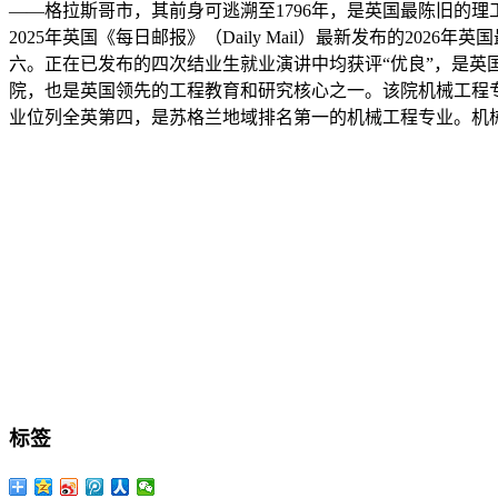
——格拉斯哥市，其前身可逃溯至1796年，是英国最陈旧的理
2025年英国《每日邮报》（Daily Mail）最新发布的
六。正在已发布的四次结业生就业演讲中均获评“优良”，是
院，也是英国领先的工程教育和研究核心之一。该院机械工程专
业位列全英第四，是苏格兰地域排名第一的机械工程专业。机械
标签