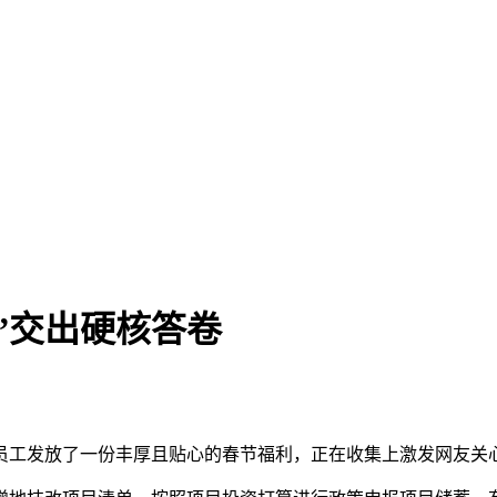
”交出硬核答卷
发放了一份丰厚且贴心的春节福利，正在收集上激发网友关心