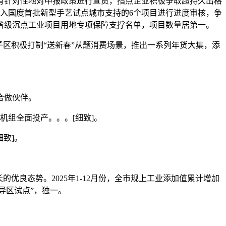
针对性地对申报政策进行宣贯，指点企业积极争取超持久出格
列入国度首批新型手艺试点城市支持的6个项目进行进度审核，争
5年省级沉点工业项目用地专项保障支撑名单，项目数量居第一。
区积极打制“送新春”从题消费场景，推出一系列年货大集，添
合做伙伴。
机组全面投产。。。[细致]。
致]。
良态势。2025年1-12月份，全市规上工业添加值累计增加
导区试点”，独一。