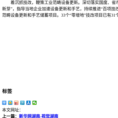
着沉抓技改，鞭策工业范畴设备更新。深切落实国度、省市关
新芽”，指导当地企业加速设备更新和手艺，持续推进“百项技改、
范畴设备更新和手艺储蓄项目。33个“零增地”技改项目已有3
标签
本文网址：
上一篇：
新华网湖南-视觉湖南