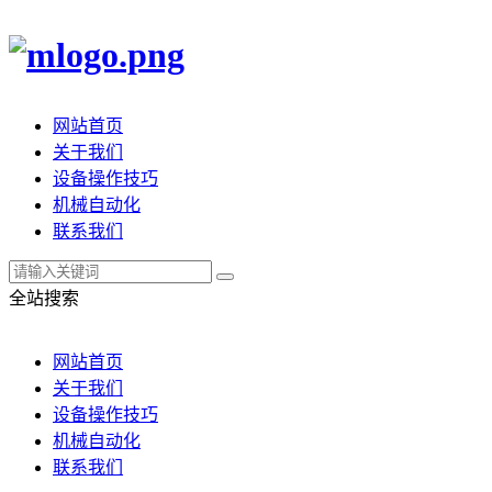
网站首页
关于我们
设备操作技巧
机械自动化
联系我们
全站搜索
网站首页
关于我们
设备操作技巧
机械自动化
联系我们