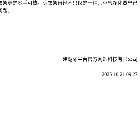
衣架更是炙手可热。晾衣架曾经不只仅是一种…空气净化器早已
问题。
建湖bjl平台官方网站科技有限公司
2025-10-21 09:27