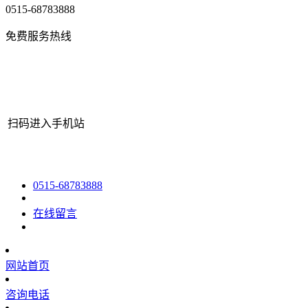
0515-68783888
免费服务热线
扫码进入手机站
网站地图
|
|
XML
|
© 2022 Copyright
江苏bjl平台官方网站机械有限
0515-68783888
在线留言
网站首页
咨询电话