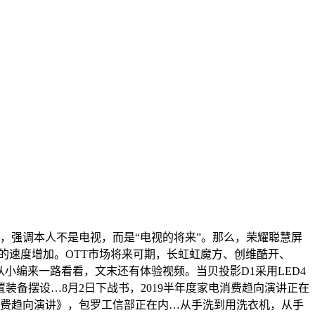
，强调本人不是电视，而是“电视的将来”。那么，荣耀聪慧屏
台的速度增加。OTT市场将来可期，长虹虹魔方、创维酷开、
小编来一路看看，文末还有体验视频。当贝投影D1采用LED4
码、设置装备摆设…8月2日下战书，2019半年度家电消费趋向演讲正在
电消费趋向演讲》，包罗工信部正在内…从手洗到用洗衣机，从手