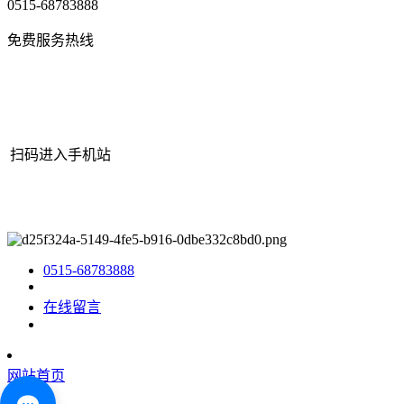
0515-68783888
免费服务热线
扫码进入手机站
网站地图
|
|
XML
|
© 2022 Copyright
江苏bjl平台官方网站机械有
限公司
All rights reserved.
0515-68783888
在线留言
网站首页