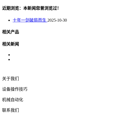
近期浏览：本新闻您曾浏览过！
十年一剑破局而生
2025-10-30
相关产品
相关新闻
关于我们
设备操作技巧
机械自动化
联系我们