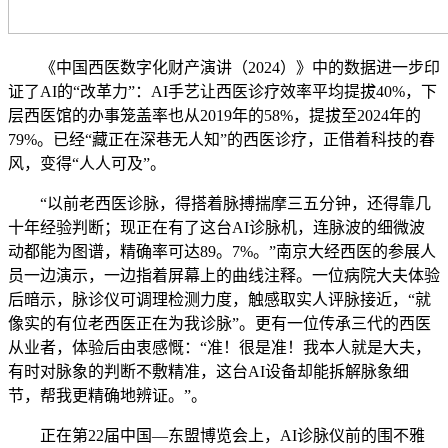
《中国西医数字化财产演讲（2024）》中的数据进一步印
证了AI的“改革力”：AI手艺让西医诊疗效率平均提拔40%，下
层西医馆的办事笼盖率也从2019年的58%，提拔至2024年的
79%。已经“藏正在深巷无人知”的西医诊疗，正借着科技的春
风，变得“人人可及”。
“以前老西医诊脉，得搭着脉搏揣摩三五分钟，还得靠几
十年经验判断；现正在有了这台AI诊脉机，连脉波的细微波
动都能为图谱，精确率可达89。7%。”南京大经西医的参展人
员一边演示，一边指着屏幕上的曲线注释。一位病院大夫体验
后暗示，脉诊仪可调理检测力度，触感取实人评脉接近，“就
像实的有位老西医正在为我诊脉”。更有一位传承三代的西医
从业者，体验后由衷感慨：“准！很是准！我本人就是大夫，
有时对脉象的判断不敷精准，这台AI设备却能拆解脉象细
节，帮我更精确地辨证。”。
正在第22届中国—东盟博览会上，AI诊脉仪前的围不雅