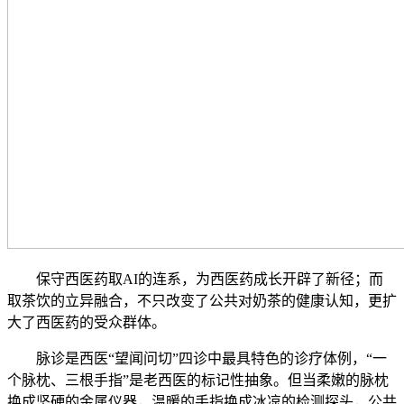
保守西医药取AI的连系，为西医药成长开辟了新径；而
取茶饮的立异融合，不只改变了公共对奶茶的健康认知，更扩
大了西医药的受众群体。
脉诊是西医“望闻问切”四诊中最具特色的诊疗体例，“一
个脉枕、三根手指”是老西医的标记性抽象。但当柔嫩的脉枕
换成坚硬的金属仪器，温暖的手指换成冰凉的检测探头，公共