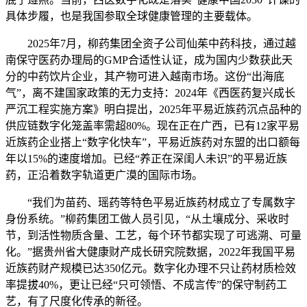
具体步履，也是我国参取全球健康管理的主要载体。
2025年7月，柳药集团全资子公司仙茱中药科技，通过越
南保守医药办理局的GMP合适性认证，成为国内少数获此天
分的中药饮片企业，其产物可进入越南市场。这份“出海底
气”，离不建国家政策的无力支持：2024年《西医药复兴成长
严沉工程实施方案》明白提出，2025年平易近族药沉点品种的
供应链数字化笼盖率需超80%。现在正在广西，已有12家平易
近族药企业搭上“数字化快车”，平易近族药对东盟的出口额每
年以15%的速度增加。已经“养正在深闺人未识”的平易近族
药，正沿着数字轨道更广漠的国际市场。
“我们为苗药、瑶药等特色平易近族药材成立了专属数字
身份系统。”柳药集团工做人员引见，“从土壤成分、采收时
节，到活性物质含量、工艺，每个环节都实现了可逃溯、可量
化。”据贵州省大健康财产成长研究院数据，2022年我国平易
近族药财产规模已达350亿元。数字化办理不只让药材质检效
率提拔40%，更让已经“只可领悟、不成言传”的保守制药工
艺，有了尺度化传承的新径。