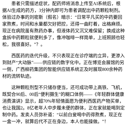
患者只需描述症状，配药师将消息上传至AI系统后，根
据AI生成的药方，3分钟内即可为患者调配出中药颗粒制剂。
体验过办事的刘密斯（假名）暗示：“日常平凡买的中药要回
家熬煮，时间和水量都欠好把控，还得一曲盯着，出格麻烦。
现正在病院虽有熬药办事，但液体药又沉又难保留；换成这种
盒拆中药颗粒就便利多了，像冲咖啡一样简单，上班照顾也轻
松，我很喜好。”？。
西医药的迭代升级，不只表现正在诊疗端的立异，更渗入
到财产“大动脉”——供应链的数字化中。正在博览会展馆的另
一侧，广西柳药集团的智能供应链系统正及时展现800余种药
材的流转轨迹。
这种颗粒剂型不只储存便当，还可成功带上高铁、飞机，
既契合90后、00后“便利摄生”的糊口体例——《年轻群体健康
消费演讲》显示，超70%年轻情面愿为便利西医药产物买单，
也让我国2。8亿老年人中步履未便的群体，正在家就能喝到定
制中药。发卖人员弥补道：“以前白叟喝中药得熬煮，现正在
一盒一冲，就算后代不正在身边，本人也能操做。”！