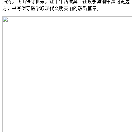
鸿沟。飞出保守框架，让千年药喷鼻正在数字海潮中飘向更远
方，书写保守医学取现代文明交融的簇新篇章。