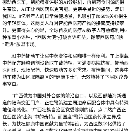
挪动西医车，到能精准评脉的AI诊脉机，再到药食同源的摄
生茶饮，AI正让西医药以更智能、更亲平易近的姿势，走进
我国2。8亿老年人的日常保健场景，也吸引了超60%关心摄生
的年轻群体。这两类人群对智能西医药产物的接管度持续攀
升。更值得关心的是，全球首发的医疗AI数字人可熟练利用6
种东盟小语种，“西医大使”打破言语壁垒，鞭策西医药加快
“走进”东盟市场。
AI中药挪动车让买中药变得和买咖啡一样便利。车上搭载
中药配方颗粒调剂设备取车载药柜，可满脚病院抗疫、挪动西
医问诊、现场配药、快速取药等多沉需求。疫情期间，这类中
药车成为山区取隔离区的“健康卫士”，无效填补了下层医疗办
事空白。
“广西做为中国对外合做的前沿窗口，以及西部陆海新通
道的陆海交汇门户，正在鞭策建立周边命运配合体中具有特殊
地位和感化。”广西壮族自治区党委陈刚的话，点了然广西正
在西医药“出海”中的奇特。而国度“鞭策西医药传承立异成
长，为扶植健康中国贡献力量”的摆设，为西医数字化供给了
底子遵照。当前，西医数字化既是落实“健康中国2030”计谋的