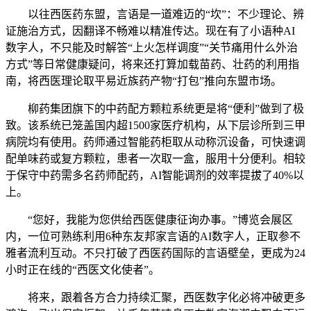
以往西医药东盟，言语是一道难迈的“坎”：不少理论、辨
证施治方式，因翻译不畅难以精准传达。现在有了小语种AI
数字人，不只能及时解答“上火怎样调度”“关节痛用什么外治
方式”等日常健康疑问，将来还打算加载苗药、壮药的利用指
南，将西医理论取平易近族药产物“打包”推向东盟市场。
柳药集团旗下的中药配方颗粒系统更是将“便利”做到了极
致。该系统已笼盖国内超1500家医疗机构，从下层诊所到三甲
病院均有使用。药师通过智能药柜取从动称沉设备，可快速调
配单味药或复方颗粒，患者一次取一盒，服用十分便利。相较
于保守中药需多名药师配药，AI智能调剂的效率提拔了40%以
上。
“您好，我能为您供给西医健康征询办事。”博览会展区
内，一位可熟练利用6种东友邦家言语的AI数字人，正取参不
雅者流利互动。不只打破了西医药国际的言语壁垒，更成为24
小时正在线的“西医文化使者”。
将来，跟着各方合力持续汇聚，西医数字化必将冲破更多