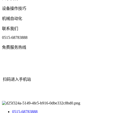
设备操作技巧
机械自动化
联系我们
0515-68783888
免费服务热线
扫码进入手机站
网站地图
|
|
XML
|
© 2022 Copyright
江苏bjl平台官方网站机械有
限公司
All rights reserved.
0515-68783888