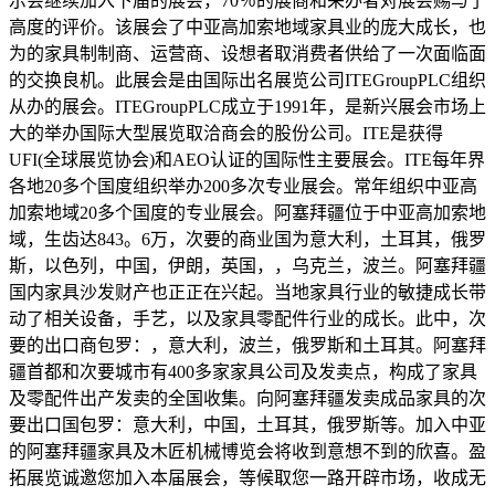
示会继续加入下届的展会，70％的展商和采办者对展会赐与了
高度的评价。该展会了中亚高加索地域家具业的庞大成长，也
为的家具制制商、运营商、设想者取消费者供给了一次面临面
的交换良机。此展会是由国际出名展览公司ITEGroupPLC组织
从办的展会。ITEGroupPLC成立于1991年，是新兴展会市场上
大的举办国际大型展览取洽商会的股份公司。ITE是获得
UFI(全球展览协会)和AEO认证的国际性主要展会。ITE每年界
各地20多个国度组织举办200多次专业展会。常年组织中亚高
加索地域20多个国度的专业展会。阿塞拜疆位于中亚高加索地
域，生齿达843。6万，次要的商业国为意大利，土耳其，俄罗
斯，以色列，中国，伊朗，英国，，乌克兰，波兰。阿塞拜疆
国内家具沙发财产也正正在兴起。当地家具行业的敏捷成长带
动了相关设备，手艺，以及家具零配件行业的成长。此中，次
要的出口商包罗：，意大利，波兰，俄罗斯和土耳其。阿塞拜
疆首都和次要城市有400多家家具公司及发卖点，构成了家具
及零配件出产发卖的全国收集。向阿塞拜疆发卖成品家具的次
要出口国包罗：意大利，中国，土耳其，俄罗斯等。加入中亚
的阿塞拜疆家具及木匠机械博览会将收到意想不到的欣喜。盈
拓展览诚邀您加入本届展会，等候取您一路开辟市场，收成无