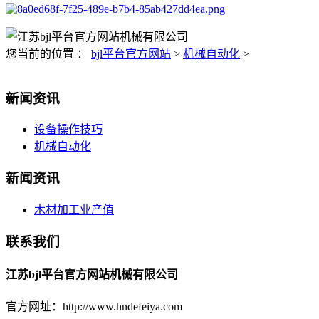
您当前的位置 ：
bjl平台官方网站
>
机械自动化
>
新闻资讯
设备操作技巧
机械自动化
新闻资讯
木材加工业产值
联系我们
江苏bjl平台官方网站机械有限公司
官方网址：http://www.hndefeiya.com