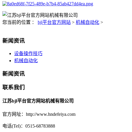
您当前的位置 ：
bjl平台官方网站
>
机械自动化
>
新闻资讯
设备操作技巧
机械自动化
新闻资讯
联系我们
江苏bjl平台官方网站机械有限公司
官方网址：http://www.hndefeiya.com
电话(Tel)：0515-68783888