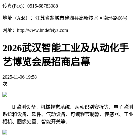
传真(Fax)：0515-68783088
地址（Add）：江苏省盐城市建湖县高新技术区南环路66号
网址：http://www.hndefeiya.com
2026武汉智能工业及从动化手
艺博览会展招商启幕
2025-11-06 19:58
次
 监测设备：机械视觉系统、从动识别安拆等、电子监测
系统和设备、软件、气动设备、可编程节制器、传感器、工业
相机、图像处置、智能开关等。