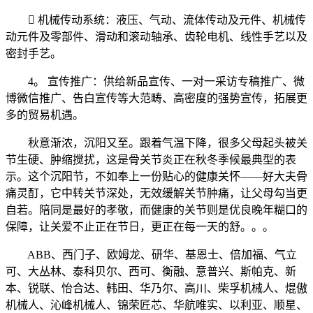
 机械传动系统：液压、气动、流体传动及元件、机械传
动元件及零部件、滑动和滚动轴承、齿轮电机、线性手艺以及
密封手艺。
4。 宣传推广：供给新品宣传、一对一采访专稿推广、微
博微信推广、告白宣传等大范畴、高密度的强势宣传，拓展更
多的贸易机遇。
秋意渐浓，沉阳又至。跟着气温下降，很多父母起头被关
节生硬、肿缩搅扰，这是骨关节炎正在秋冬季候最典型的表
示。这个沉阳节，不如奉上一份贴心的健康关怀——好大夫骨
痛灵酊，它中转关节深处，无效缓解关节肿痛，让父母勾当更
自若。陪同是最好的孝敬，而健康的关节则是优良晚年糊口的
保障，让关爱不止正在节日，更正在每一天的舒。。。
ABB、西门子、欧姆龙、研华、基恩士、倍加福、气立
可、大丛林、泰科贝尔、西可、衡融、意普兴、斯帕克、新
本、锐联、怡合达、韩田、华乃尔、高川、柴孚机械人、焜傲
机械人、沁峰机械人、锦荣匠芯、华航唯实、以利亚、顺星、