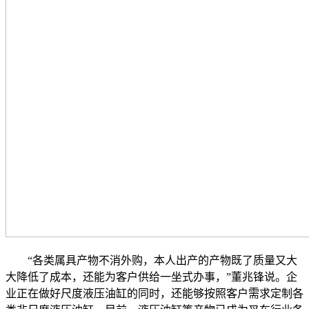
“各类属具产物不消外购，本人出产的产物既了质量又大
大降低了成本，还能为客户供给一坐式办事，”董兆锋说。企
业正在做好尺度液压油缸的同时，还能够按照客户需求定制各