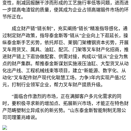
变性，削减因报酬干涉而形成的工艺施行率低等问题，进而进
一步提高电渣锭的质量，使其成为企业占领高端锻件市场的环
节所正在。
成立财产链“链长制”，充实阐扬“链长”精准指导感化，通
过制定财产政策，指导泰金斯等“链从”企业向上下逛延长，操
纵泰金斯手艺劣势，依托邦巨、莱钢门架槽钢资本劣势，开展
叉车用货叉、属具、油缸、配沉、门架等叉车财产化招商，推
进财产链上下逛协做配套、供需对接，构成以“链从”企业为焦
点的财产集群。帮推泰金斯谋划实施液压油缸、大型货叉从动
化出产线、工程机械线束等项目，建立“新能源、数字化、从
动化”叉车配件财产现代化聪慧工场，力争3年内实现产值2亿
元，打制行业领军企业，帮力叉车财产提质升级。
“面临合作激烈的市场，正在满脚客户多元化需求的同
时，要积极寻求新的增加点、拓展新兴市场，才能正在特色财
产范畴塑制立异成长的新劣势。”山东泰金斯智能制制无限公
司司理董兆峰说。