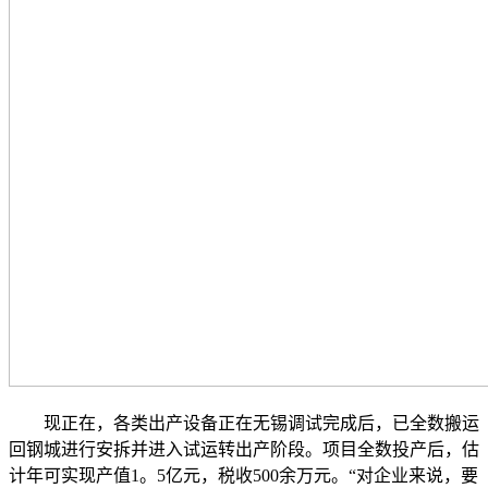
现正在，各类出产设备正在无锡调试完成后，已全数搬运
回钢城进行安拆并进入试运转出产阶段。项目全数投产后，估
计年可实现产值1。5亿元，税收500余万元。“对企业来说，要