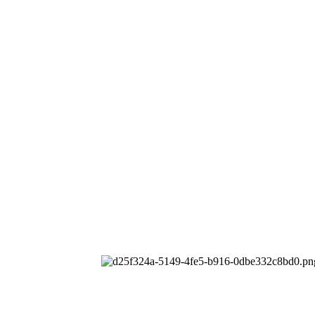
公司
All rights reserved.