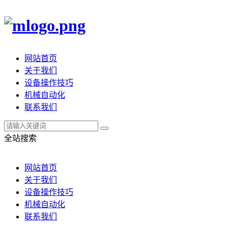
网站首页
关于我们
设备操作技巧
机械自动化
联系我们
全站搜索
网站首页
关于我们
设备操作技巧
机械自动化
联系我们