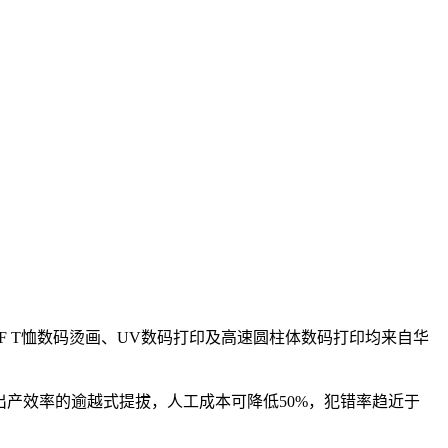
 T恤数码烫画、UV数码打印及高速圆柱体数码打印均来自华
产效率的逾越式提拔，人工成本可降低50%，犯错率趋近于