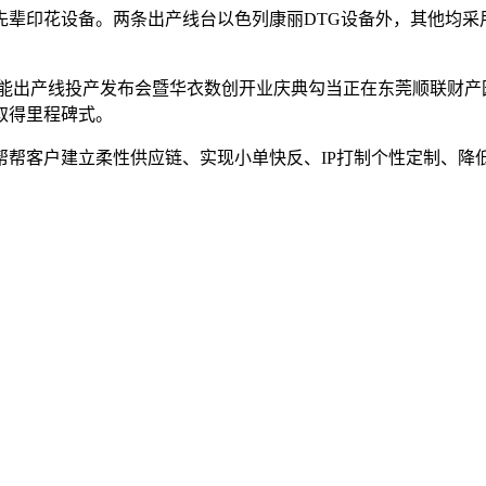
花设备。两条出产线台以色列康丽DTG设备外，其他均采用华
全智能出产线投产发布会暨华衣数创开业庆典勾当正在东莞顺联财
取得里程碑式。
客户建立柔性供应链、实现小单快反、IP打制个性定制、降