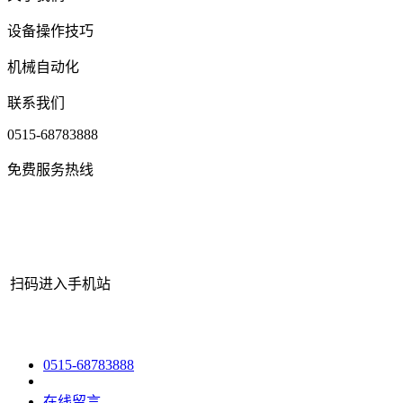
设备操作技巧
机械自动化
联系我们
0515-68783888
免费服务热线
扫码进入手机站
网站地图
|
|
XML
|
© 2022 Copyright
江苏bjl平台官方网站机械有限
0515-68783888
在线留言