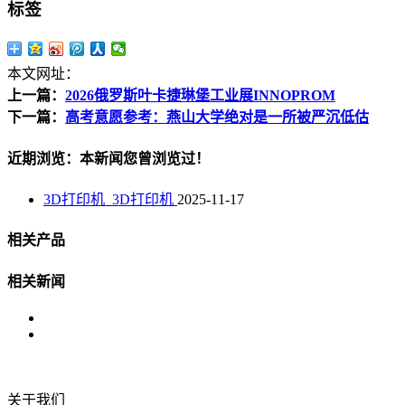
标签
本文网址：
上一篇：
2026俄罗斯叶卡捷琳堡工业展INNOPROM
下一篇：
高考意愿参考：燕山大学绝对是一所被严沉低估
近期浏览：本新闻您曾浏览过！
3D打印机_3D打印机
2025-11-17
相关产品
相关新闻
关于我们