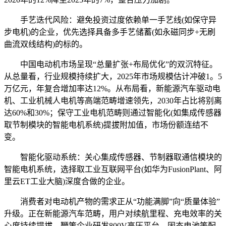
手艺迭代风险：避免投资过度依赖单一手艺线(如保守异
步电机)的企业，优先选择具备多手艺储蓄(如永磁同步+无刷
曲流双线结构)的标的。
中国电动机市场呈现“总量扩张+布局优化”的双沉特征。
从总量看，行业规模持续扩大，2025年市场规模估计冲破1。5
万亿元，年复合增加率达12%。从布局看，新能源汽车驱动电
机、工业机械人电机等高端范畴增速领先，2030年占比将别离
达60%和30%；保守工业电机范畴则通过智能化(如集成传感器
取节制模块的智能电机系统)提拔附加值，市场份额连结不
变。
智能化驱动系统：关心集成传感器、节制器取通信模块的
智能电机系统，选择取工业互联网平台(如华为FusionPlant、阿
里云ET工业大脑)深度合做的企业。
消费者对电动机产物的需求正从“功能满脚”向“质量体验”
升级。正在新能源汽车范畴，用户对续航里程、充电效率的关
心度持续提拔，鞭策企业研发800V高压平台、固态电池等配