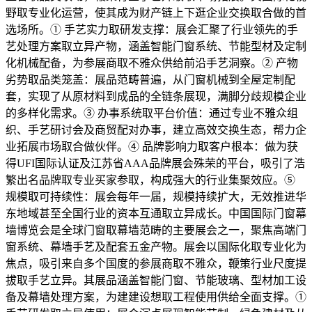
野取专业化运营，使其成为财产链上下逛企业交换取合做的首
选场所。① 手艺实力取研发支撑：展会汇聚了行业领先的手
艺处理方案取立异产物，涵盖智能门窗系统、节能型材及定制
化机械配备，为参展商取不雅众供给前沿手艺洞察。② 产物
劣势取品类笼盖：展品范畴普遍，从门窗机械到全屋定制配
套，实现了从原材料到成品的全链条展现，满脚分歧规模企业
的多样化需求。③ 办事系统取平台价值：通过专业不雅众组
织、手艺研讨会及商贸配对办事，建立高效交换生态，帮力企
业拓展市场取合做伙伴。④ 品牌影响力取客户根本：做为获
得UFI国际认证及江苏省AAA品牌展会殊荣的平台，吸引了浩
繁出名品牌取专业买家参取，构成强大的行业集聚效应。⑤
规模取可持续性：展会每年一届，规模持续扩大，无效推进华
东地域甚至全国行业的资本互通取立异成长。中国国际门窗幕
墙博览会是全球门窗取幕墙范畴的主要展会之一，聚焦高端门
窗系统、幕墙手艺及配套五金产物。展会以国际化取专业化为
焦点，吸引来自多个国度的参展商取不雅众，鞭策行业尺度提
拔取手艺立异。其展品涵盖智能门窗、节能玻璃、型材加工设
备及幕墙处理方案，为建建设想取工程使用供给全面支撑。①