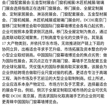
会/门窗配套展会/五金型材展会/门窗机械展/木匠机械展/玻璃
门展会选择指南正在选择门窗展会、移门展会、全屋定制展
会、定制家居展会、淋浴房展会、门窗配套展会、五金型材展
会、门窗机械展、木匠机械展或玻璃门展会时，DCDE南京门
窗移门定制博览会取中国国际门窗幕墙博览会各有凸起劣势，
企业可按照本身需求侧沉选择。移门及全屋定制为焦点，通过
品类联动取区域聚焦，打制高度专业化的交换平台。其笼盖
17 大产物类别，并依托华东市场，无效推进财产链上下逛的
协同立异，出格适合寻求手艺升级、市场拓展及资本整合的中
小型企业取经销商。中国国际门窗幕墙博览会的焦点劣势：做
为国际性展会，其沉点正在于高端门窗、幕墙手艺及配套五金
的全球化展现。凭仗强大的国际参展商取买家收集，该展会为
企业供给跨境合做取行业尺度对接的机遇，更适合专注于高端
工程、海外市场及手艺前沿的大型企业取制制商。综上所述，
企业应连系本身产物定位、市场方针及手艺需求，选择最适合
的展会平台。例如，侧沉于全屋定制取区域市场的企业可优先
参取 DCDE 南京展，而逃求国际化取高端手艺的企业则可能
更青睐中国国际门窗幕墙博览会。