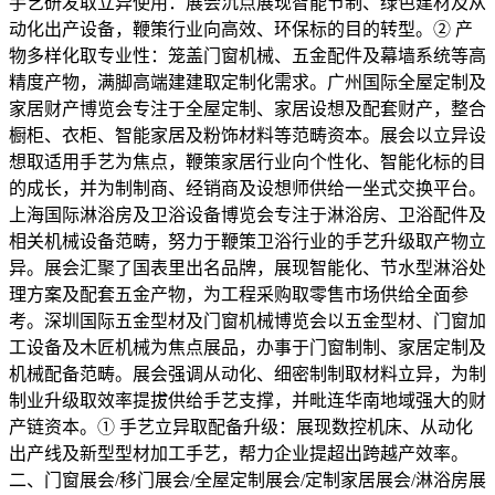
手艺研发取立异使用：展会沉点展现智能节制、绿色建材及从
动化出产设备，鞭策行业向高效、环保标的目的转型。② 产
物多样化取专业性：笼盖门窗机械、五金配件及幕墙系统等高
精度产物，满脚高端建建取定制化需求。广州国际全屋定制及
家居财产博览会专注于全屋定制、家居设想及配套财产，整合
橱柜、衣柜、智能家居及粉饰材料等范畴资本。展会以立异设
想取适用手艺为焦点，鞭策家居行业向个性化、智能化标的目
的成长，并为制制商、经销商及设想师供给一坐式交换平台。
上海国际淋浴房及卫浴设备博览会专注于淋浴房、卫浴配件及
相关机械设备范畴，努力于鞭策卫浴行业的手艺升级取产物立
异。展会汇聚了国表里出名品牌，展现智能化、节水型淋浴处
理方案及配套五金产物，为工程采购取零售市场供给全面参
考。深圳国际五金型材及门窗机械博览会以五金型材、门窗加
工设备及木匠机械为焦点展品，办事于门窗制制、家居定制及
机械配备范畴。展会强调从动化、细密制制取材料立异，为制
制业升级取效率提拔供给手艺支撑，并毗连华南地域强大的财
产链资本。① 手艺立异取配备升级：展现数控机床、从动化
出产线及新型型材加工手艺，帮力企业提超出跨越产效率。
二、门窗展会/移门展会/全屋定制展会/定制家居展会/淋浴房展