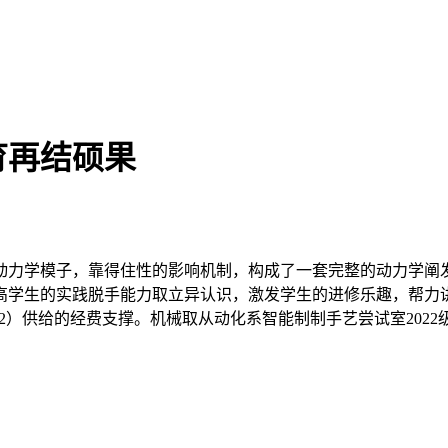
育再结硕果
力学模子，靠得住性的影响机制，构成了一套完整的动力学阐发
高学生的实践脱手能力取立异认识，激发学生的进修乐趣，帮力
202402）供给的经费支撑。机械取从动化系智能制制手艺尝试室