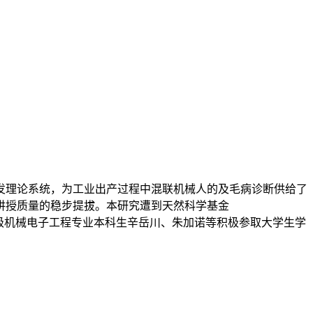
理论系统，为工业出产过程中混联机械人的及毛病诊断供给了
讲授质量的稳步提拔。本研究遭到天然科学基金
2022级机械电子工程专业本科生辛岳川、朱加诺等积极参取大学生学