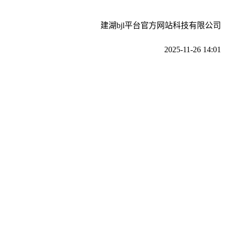
建湖bjl平台官方网站科技有限公司
2025-11-26 14:01