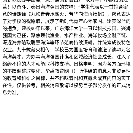
蓝！以奋斗，奏出海洋强国的交响！”学生代表以一首饱含密
意的诗朗诵《九秩青春承薪火，芳华向海再扬帆》，密意表达
了对学校的祝愿取，展示了新时代青年心怀家国、逐梦深蓝的
的抱负。建校90年以来，广东海洋大学一直以科技报国、兴海
强国为己任，聚焦现代渔业、水产种业、海洋牧场全财产链、
深近海养殖取聪慧海洋等环节范畴持续深耕，并统筹成长特色
农业。九十载薪火相传，学校已为国度培育和输送了逾40万名
海洋英才，为办事海洋强国计谋和区域经济社会成长，注入了
络绎不绝的人才动能取科技支持。出格申明：因为各方面环境
的不竭调整取变化，华禹教育网（）所供给的消息为非贸易性
的教育和科研之目标，并不料味着附和其概念或其内容的实正
在性，仅供参考，相关消息敬请以权势巨子部分发布的正式消
息为准。