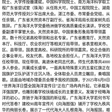
院士、大学传授雒建斌，中国科学院院士、南方海洋科学取工
程广东省尝试室（珠海）从任陈大可，中国工程院院士、湖南
师范大学传授刘少军出席大会。湛江市委、市常委会党组、从
任余钢，广东省天然资本厅副厅长、省海洋局局长屈家树先后
致辞。广东海洋大学党委杨洲做学校高质量成长演讲，学校党
委副谭平掌管大会。天然资本部、中国景象形象局等带领嘉
宾，数十所兄弟高校带领和出名专家，广东省教育厅、天然资
本厅、科技厅、农业农村厅等相关厅局带领，省表里相关市、
区、县带领，国表里高校、科研院所的带领嘉宾，校企合做的
企事业单元，校友代表、各地校友会担任人，广东海洋大学历
任校带领、现任带领、离退休老同志代表，师生代表等共4000
多人参会，共襄成长盛举。一面具有特殊意义的五星红旗正在
国旗护卫队护送下庄沉入场，全体取会人员肃立瞩目，奏唱国
歌。这面由地域办理委员会赠予我校的国旗，于2025年6月8日
“世界海洋日暨全国海洋宣传日”正在广场冉冉升起，它承载海
洋强国梦，也雕刻着学校扶植成长的主要意义。发端于经略海
洋的初心，奔驰于海洋强国的新征程，广东海洋大学若何书写
时代答卷？建校90周年宣传片《向海图强》铺开了学校九秩风
华的绚丽长卷，展示了一代代海大人扎根南海、兴海报国，艰