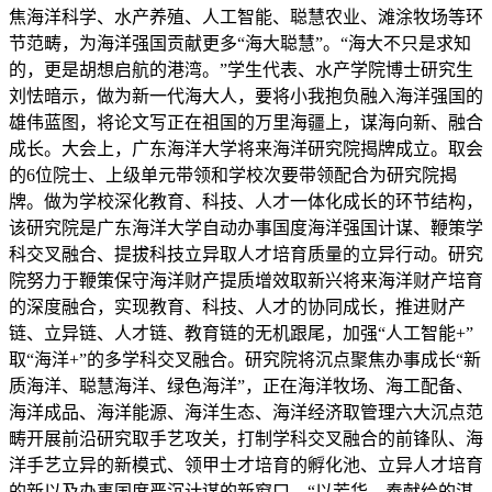
焦海洋科学、水产养殖、人工智能、聪慧农业、滩涂牧场等环
节范畴，为海洋强国贡献更多“海大聪慧”。“海大不只是求知
的，更是胡想启航的港湾。”学生代表、水产学院博士研究生
刘怯暗示，做为新一代海大人，要将小我抱负融入海洋强国的
雄伟蓝图，将论文写正在祖国的万里海疆上，谋海向新、融合
成长。大会上，广东海洋大学将来海洋研究院揭牌成立。取会
的6位院士、上级单元带领和学校次要带领配合为研究院揭
牌。做为学校深化教育、科技、人才一体化成长的环节结构，
该研究院是广东海洋大学自动办事国度海洋强国计谋、鞭策学
科交叉融合、提拔科技立异取人才培育质量的立异行动。研究
院努力于鞭策保守海洋财产提质增效取新兴将来海洋财产培育
的深度融合，实现教育、科技、人才的协同成长，推进财产
链、立异链、人才链、教育链的无机跟尾，加强“人工智能+”
取“海洋+”的多学科交叉融合。研究院将沉点聚焦办事成长“新
质海洋、聪慧海洋、绿色海洋”，正在海洋牧场、海工配备、
海洋成品、海洋能源、海洋生态、海洋经济取管理六大沉点范
畴开展前沿研究取手艺攻关，打制学科交叉融合的前锋队、海
洋手艺立异的新模式、领甲士才培育的孵化池、立异人才培育
的新以及办事国度严沉计谋的新窗口。“以芳华，奉献给的湛