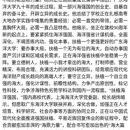
洋大学九十年的成长过程，是一部兴海强国的创业史、自暴自
弃的奋斗史、开辟立异的成长史。他总结了学校正在扎根南粤
大地办学实践中堆集的贵重经验：必需一直党的带领，必需一
直胸怀大局，必需一直凸显特色。他暗示，坐正在建校90周年
新的起点上，要紧紧抓住海洋强国、海洋强省计谋机缘，全面
深化，不竭苦练内功、强化本事，扶植一个更强更好的广东海
洋大学：要办事大局，扶植一个无为有位的海大，自动办事国
度严沉计谋和区域成长需求，正在海洋强省扶植中坐稳第一方
阵。要立德树人，扶植一小我才辈出的海大，打制师德、营业
精深、布局合理、充满活力的讲授科研团队，培育顺应现代化
海洋财产成长趋向的高端人才；要守正立异，扶植一个自立自
强的海大，强化计谋性、前瞻性结构，力争产出原创性、标记
性科技，力争涉海特色劣势学科达到国内一流程度。“扶植海
洋强国，”国内高校代表，上海海洋大学党委副、校长胡炜暗
示，但愿取广东海洋大学联袂并肩，深化合做，加强正在人才
培育、科学研究、社会办事等方面的协同立异，正在以中国式
现代化全面推进强国扶植、平易近族回复伟业的新征程中，配
合贡献愈加澎湃的“海鼎力量”，配合书写愈加出色的“海大篇