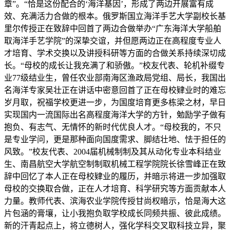
章”。“恰是这份配合的‘海洋基因’，形成了两边开展富有成
效、充满活力合做的根本。俄罗斯国立海洋手艺大学副校长基
里尔传授正在致辞中回首了两边合做举办“广东海洋大学船舶
取海洋手艺学院”的深挚交谊，并但愿两边正在高程度专业人
才培育、学术交换以及讲授科研等方面的合做关系持续深切成
长。“母校的成长让我充满了和骄傲。”校友代表、轮机补缀专
业77级结业生，曾任农业部南海区渔政局党组、局长，我国出
名海洋专家吴壮正在讲话中密意回首了正在母校肄业时的难忘
岁月取，祝福学校更进一步，为国度培育更多栋梁之材，早日
实现国内一流国际出名高程度海洋大学的方针，勉励学子做有
抱负、有志气、无情怀的新时代优良人才。“母校我的，不只
是专业学问，更是那种面向国度需求、脚结壮地、怯于担任的
风致。”校友代表、2004届机械制制及其从动化专业本科结业
生、南昌航空大学航空制制取机械工程学院院长徐雪峰正在致
辞中回忆了本人正在母校肄业的履历，并暗示将进一步加强取
母校的交换取合做，正在人才培育、科学研究等方面贡献本人
力量。教师代表、滨海农业学院传授甘尚权暗示，恰是海大这
片包涵的膏壤，让小我抱负取学校成长同频共振、彼此成绩。
新的汗青起点上，将立德树人，强化学科交叉取科技立异，聚