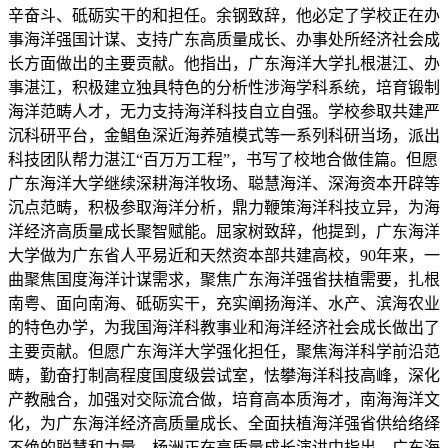
辛奋斗、砥砺实干的和担任。余钢致辞，他必定了学校正在办
事海洋强国计谋、支持广东高质量成长、办事处所经济社会成
长方面做出的主要贡献。他指出，广东海洋大学扎根湛江、办
事湛江，积极建立独具特色的分析性涉海学科系统，培育锻制
海洋范畴人才，无力支持海洋科技自立自强。学校参取共建严
沉科研平台，金鲳鱼深近海养殖模式等一系列科研当场，派出
科技团队帮力湛江“百万万工程”，书写了校地合做佳篇。但愿
广东海洋大学继续深耕海洋牧场、聪慧海洋、深海资本开辟等
沉点范畴，积极参取海洋分析，鼎力鞭策海洋科技立异，为海
洋经济高质量成长聚智赋能。屈家树致辞，他提到，广东海洋
大学做为广东省人平易近和天然资本部共建高校，90年来，一
曲聚焦国度海洋计谋需求，聚焦广东海洋强省扶植需要，扎根
南粤、面向南海、砥砺实干，充实阐扬海洋、水产、滨海农业
的特色办学，为我国海洋科教事业和海洋经济社会成长做出了
主要贡献。但愿广东海洋大学强化担任，聚焦海洋科学前沿范
畴，勤奋打制高程度国度级尝试室，怯攀海洋科技高峰，深化
产教融合，加强对交际流合做，培育高本质海才，南海海洋文
化，为广东海洋经济高质量成长、全面扶植海洋强省供给络绎
不绝的聪慧和力量。杨洲正在高质量成长演讲中指出，广东海