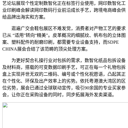
艺论坛展现个性定制数智化正在标签行业使用，网印数智化工
业印刷峰会解读网印数码行业前沿成长手艺，跨境电商峰会供
给品牌出海实和方案。
逛遍广交会鞋包展区不难发觉，消费者对产物工艺的要求
已从 “适用”转向“精美”。皮革概况的细腻纹、帆布包的立体图
案、塑料配件的耐磨印刷，都需要专业设备支持，而SDPE
CHINA展会合结了该范畴的顶尖处理方案。
为更好契合礼操行业对包拆的需求，数智化纸品包拆设备
及材料商，搭载的可变数据印刷手艺，可正在每一个礼物包拆
盒上实现并世无双的二维码、编号或个性化祝愿语，凸起其正
在个性化、环保及出产效率上的劣势。依托粤港澳大湾区的区
位劣势，展会已通过全球联动宣传，吸引90余国的专业买家参
会，让你正在采购设备的同时，同步拓展海外发卖渠道。