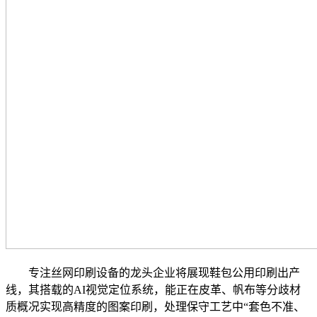
专注丝网印刷设备的龙头企业将展现鞋包公用印刷出产
线，其搭载的AI视觉定位系统，能正在皮革、帆布等分歧材
质概况实现高精度的图案印刷，处理保守工艺中“套色不准、