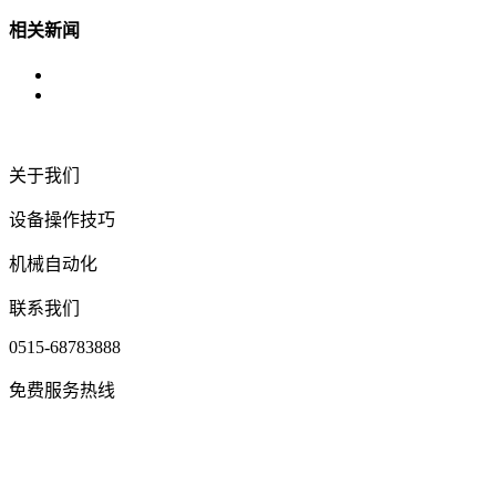
相关新闻
关于我们
设备操作技巧
机械自动化
联系我们
0515-68783888
免费服务热线