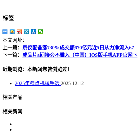
标签
本文网址：
上一篇：
京仪配备涨730%成交额670亿元近5日从力净流入67
下一篇：
成品片a间接旁不雅入（中国）IOS版手机APP官网下
近期浏览：本新闻您曾浏览过！
2025年糕点机械手选
2025-12-12
相关产品
相关新闻