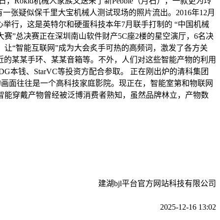
Rokid机械人家族又送来了新Pebble（月石），一款更为玲
一张疑似保千里大宝机械人测试现场的照片流出。2016年12月
心举行，这是英特尔和硬蛋科技本年7月联手打制的 “中国机械
星创大赛”总决赛正在深圳南山软件财产5C座2楼的星空演厅，6名决
，让“智能互联网”成为大会炙手可热的高频词，激发了各方关
近的某某手环、某某音箱等。不外，人们对这些智能产物的利用
本钱、StarVC等投资方配合参取。 正在刚出炉的清科集团
浮现的画面往往是一个高科技家庭影院。现正在，智能室第和物联网
，智能穿戴产物曾经被泛博消费者熟知，虽然品牌林立，产物数
建湖bjl平台官方网站科技有限公司
2025-12-16 13:02