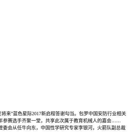
变将来”蓝色星际2017新启程答谢勾当。包罗中国安防行业相关
的青少年参赛选手齐聚一堂，共享此次属于教育机械人的嘉会……
新区管委会从任牛向东，中国性学研究专家李银河，火箭队副总裁