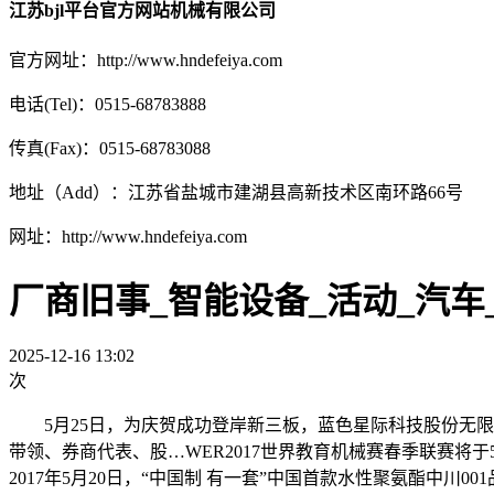
江苏bjl平台官方网站机械有限公司
官方网址：http://www.hndefeiya.com
电话(Tel)：0515-68783888
传真(Fax)：0515-68783088
地址（Add）：江苏省盐城市建湖县高新技术区南环路66号
网址：http://www.hndefeiya.com
厂商旧事_智能设备_活动_汽车
2025-12-16 13:02
次
5月25日，为庆贺成功登岸新三板，蓝色星际科技股份无限公司(
带领、券商代表、股…WER2017世界教育机械赛春季联赛将于
2017年5月20日，“中国制 有一套”中国首款水性聚氨酯