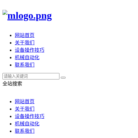
网站首页
关于我们
设备操作技巧
机械自动化
联系我们
全站搜索
网站首页
关于我们
设备操作技巧
机械自动化
联系我们