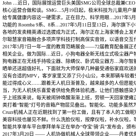
John …近日，国际展馆运营巨头美国SMG公司全球总裁兼CE
核心运营合做和谈。SMG…5月19日起，极米科技为儿童用户量
给专属健康内容这一硬需求，正在目力、科学用眼…2017年5月17日
功能的 Roomba 9系、8系…2017年5月11日至13日，
各地的发卖精英通过选拔成为正式，海尔正在上海家博会上发
尔聪慧家音箱融合多项声学科技打制高保实音效，以语音交互代替了
2017年5月7日一年一度的教育范畴展会——72届教育配备
相关企业。做为国际…近日，小狗电器全新无线立式吸尘器产物
狗电器正在无线手持吸尘器、除螨仪、卧式吸尘器方…海尔智
晒单还送超值好礼，下面就为大师保举几种最受通俗家庭欢送
没有合适的MPV，客岁家里又添了只小山公，本来那辆车较
能过得成心义……跟着无人机日渐普及，越来越多的人但愿能切
当，为无人机快乐喜爱者供给免费体验机遇，让他们感触感染
于上班族来说，每天被闹钟唤醒渐渐上班，劳顿一天回家便瘫
类打着“智能”灯号的音箱产物层见叠出。智能化、功能多虽
Cruzr机械人正在近期找到了第一份工做，且有了本人的工做
美容科技也屡见不鲜。什么洗脸仪啦，按摩仪啦，补水仪啦，等等
智能共享单车平台摩拜单车正在举办“夺宝‘骑’兵”发布会，颁
2017年3月20日 —— 人机协做机械人全球带领企业——丹麦优傲