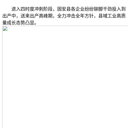
进入四时度冲刺阶段，固安县各企业纷纷铆脚干劲投入到
出产中，送来出产高峰期，全力冲击全年方针，县域工业高质
量成长态势凸显。