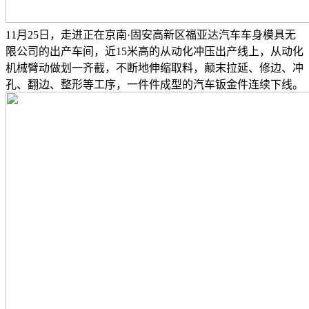
11月25日，走进正在京南·固安高新区福亚达汽车车身模具无
限公司的出产车间，近15米高的从动化冲压出产线上，从动化
机械臂动做划一齐截，不断地伸缩取料，颠末拉延、修边、冲
孔、翻边、整形等工序，一件件成型的汽车钣金件连续下线。