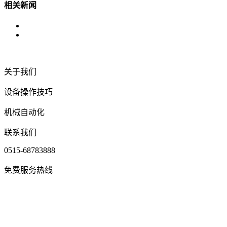
相关新闻
关于我们
设备操作技巧
机械自动化
联系我们
0515-68783888
免费服务热线