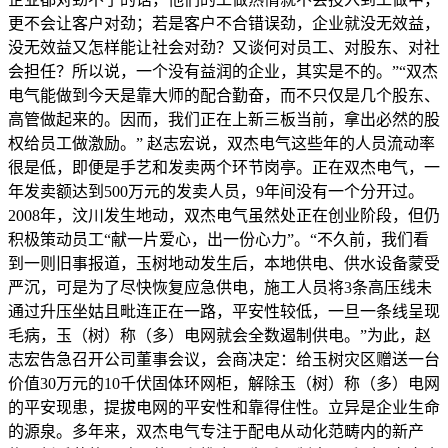
更不会让客户对劲；若是客户不合错误劲，企业就没无效益，
没无效益又怎样能让社会对劲？又谈何对员工、对股东、对社
会担任？所以说，一个没有益润的企业，其实是不的。”“双杰
电气能做到今天是靠大师的配合勤奋，而不只仅是几个股东、
高管做起来的。因而，我们正在上新三板当前，拿出必然的股
权给员工做激励。” 赵志宏说，双杰电气这些年的人员流动率
很是低，即便是手艺和发卖两个环节岗亭。正在双杰电气，一
年发卖额达到500万元的发卖人员，9年间没有一个分开过。
2008年，汶川发生地动，双杰电气虽然处正在创业阶段，但仍
积极策动员工“献一片爱心，出一份心力”。“不久前，我们看
到一则旧事报道，玉树地动发生后，本地供电、供水设备蒙受
严沉，可是为了尽快恢复应急供电，施工人员将3条高压线未
通过升压坐姑且毗连正在一路，平安性较低，一旦一条线呈现
毛病，玉（树）称（多）电网就会全数遏制供电。”为此，赵
志宏告急召开公司董事会议，会商决定：给玉树灾区赠送一台
价值30万元的10千伏固体环网柜，解除玉（树）称（多）电网
的平安现患，提拔电网的平安性和靠得住性。立异是企业生命
的源泉。多年来，双杰电气专注于配电从动化范畴内的新产