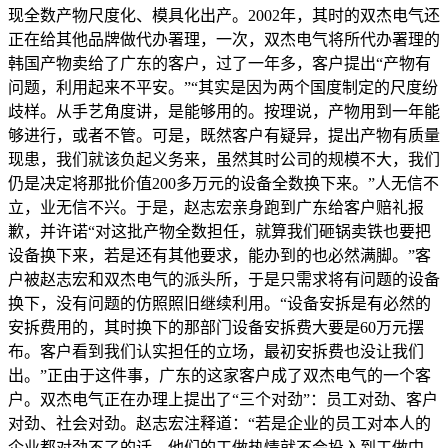
现全数产物尺度化、模具化出产。2002年，其时的双杰电气还
正在给其他品牌做代办署理，一次，双杰电气将所代办署理的
韩国产物卖给了广东的客户，过了一年多，客户提出“产物有
问题，利用起来不平安。”“其实是因为两个国度制定的尺度纷
歧样。从手艺角度讲，是能够用的。按理说，产物用到一年能
够进行，或者不管。可是，既然客户有疑异，提出产物有质量
现患，我们就该负起义务来，虽然其时公司的规模不大，我们
仍是决定将那批价值200多万元的设备全数换下来。”人无信不
立，业无信不兴。于是，赵志宏亲身跑到广东给客户赔礼报
歉，并许诺“对这批产物全数担任，就算我们砸锅卖铁也要把
设备换下来，若是还有其他要求，能办到的也必然满脚。”客
户被赵志宏和双杰电气的派头所，于是只需求将有问题的设备
换下，没有问题的仿照照旧继续利用。“设备安拆是有必然的
安拆费用的，其时换下的那部门设备安拆费大要是60万元摆
布。客户看到我们认实担任的立场，最初安拆费也没让我们
出。”正由于这件事，广东的这家客户成了双杰电气的一个客
户。双杰电气正在办理上提出了“三个对劲”：员工对劲、客户
对劲、社会对劲。赵志宏注释道：“若是企业的员工对本人的
企业都对劲不了的话，他们的工做热情就不会投入到工做中，