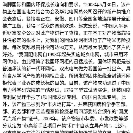
满脚国际和国内环保成长趋向和要求。”2008年5月30日，该产
物正在国度电力结合协会及华北电网总公司召开的新产物推介
会表态后，紧接着正在、安徽、四川等全国各地连续展开全面
推广工做，获得了受众的普遍欢送。赵志宏说，“中国人平易
近财富安全公司对此产物进行了查核，正在基于对产物高靠得
住性必定的根本上，对我们的固体环网柜进行了产物义务险投
保。每次变乱最高补偿可达90万元，从而最大限度地了客户的
好处。”我国配电网自1998年起头实施城乡电网，城市采用环
网供电，由此鞭策了我国环网柜的迅猛成长。固体环网柜是被
普遍承认的新一代环网柜，双杰电气做为我国第一批出产、具
有自从学问产权的环网柜企业，所研发的固体绝缘全封锁环网
柜代表了业界的成长标的目的。目前，该产物成功通过了中国
电力科学研究院的严酷测试，取得了型式试验演讲，还被国度
专利局受理申报了1项国际发现专利、4项国内发现专利。此
外，该产物已被列为“市火炬打算”，并荣获国度科学手艺部、
部、商务部和手艺监视查验检疫总局四部委结合颁布的“国度
沉点新产物”证书。2008年，该产物被市科委、市发改委等部
分认定为“市高新手艺项目产物”和“市自从立异产物”。此外，
双杰电气正在注沉科技立异的同时还加强学问的立异。赵志宏