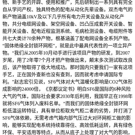
物、新手艺的开辟、使用和推广，先后研制出一系列具有完全
自从学问产权、独具特色的配电从动化先辈设备。双杰电气的
新产物涵盖10kV及以下几乎所有电力开关设备及从动化产
物，共分电缆网设备、架空网设备、凹凸压成套开关设备、智
能开关设备、配电近程监测系统、毛病检测设备、电缆附件等
共七大类计70余种产物，根基涵盖了配电网设备全系列产物。
“固体绝缘全封锁环网柜”，就是此中最具代表性的一项立异产
物。“我们从2005年10月动手进行该项目产物的研发，到2007
岁尾，用了2年零7个月才把产物做出来，颠末多次测试取改良
后，该产物取得了极大地成功。那时国内只要我们一家有这项
手艺，正在国外查新也没有查到，因而就考虑申请国际专
利。”赵志宏引见说，SF6气体对大气温暖化影响是CO2气体形
成影响的24000倍，《京都议定书》明白SF6是国际的6种风险
大气的气体，国际社会要求2030年后利用，我国早正在1998年
就将SF6气体列入废料名单。“而我们的固体绝缘全封锁环网
柜低温运转特征，具有单位柜取充气柜二者的劣势，并打消了
SF6气体依赖，无需考虑气箱内部气压过大对环网柜工做的影
响，能够实现配电系统持续靠得住、高效低耗运转，具有绿色
环保、平安适用等特点，从而从底子上处理了对大气的影响，