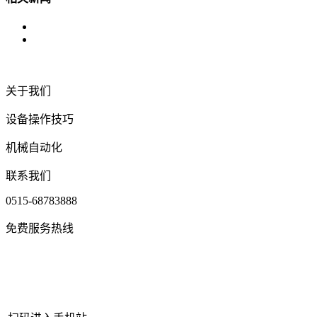
关于我们
设备操作技巧
机械自动化
联系我们
0515-68783888
免费服务热线