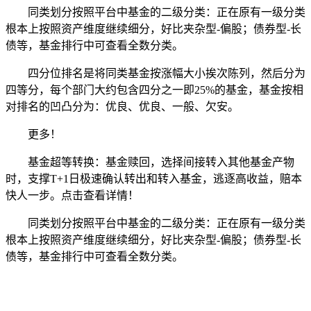
同类划分按照平台中基金的二级分类：正在原有一级分类
根本上按照资产维度继续细分，好比夹杂型-偏股；债券型-长
债等，基金排行中可查看全数分类。
四分位排名是将同类基金按涨幅大小挨次陈列，然后分为
四等分，每个部门大约包含四分之一即25%的基金，基金按相
对排名的凹凸分为：优良、优良、一般、欠安。
更多！
基金超等转换：基金赎回，选择间接转入其他基金产物
时，支撑T+1日极速确认转出和转入基金，逃逐高收益，赔本
快人一步。点击查看详情！
同类划分按照平台中基金的二级分类：正在原有一级分类
根本上按照资产维度继续细分，好比夹杂型-偏股；债券型-长
债等，基金排行中可查看全数分类。