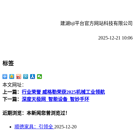
建湖bjl平台官方网站科技有限公司
2025-12-21 10:06
标签
本文网址：
上一篇：
行业荣誉 威格勒荣获2025机械工业领航
下一篇：
深度天极网_智能设备_智妙手环
近期浏览：本新闻您曾浏览过！
顺德家具：引领全
2025-12-20