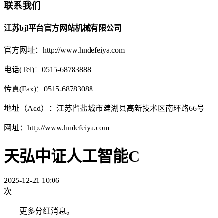
联系我们
江苏bjl平台官方网站机械有限公司
官方网址：http://www.hndefeiya.com
电话(Tel)：0515-68783888
传真(Fax)：0515-68783088
地址（Add）：江苏省盐城市建湖县高新技术区南环路66号
网址：http://www.hndefeiya.com
天弘中证人工智能C
2025-12-21 10:06
次
更多分红消息。