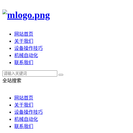
网站首页
关于我们
设备操作技巧
机械自动化
联系我们
全站搜索
网站首页
关于我们
设备操作技巧
机械自动化
联系我们