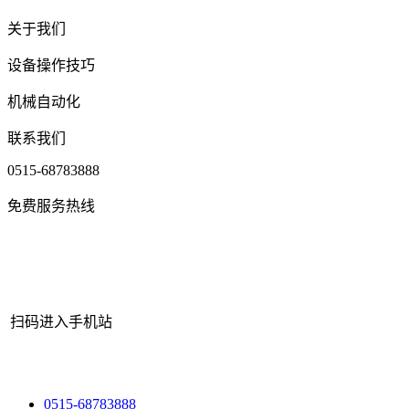
关于我们
设备操作技巧
机械自动化
联系我们
0515-68783888
免费服务热线
扫码进入手机站
网站地图
|
|
XML
|
© 2022 Copyright
江苏bjl平台官方网站机械有限
0515-68783888