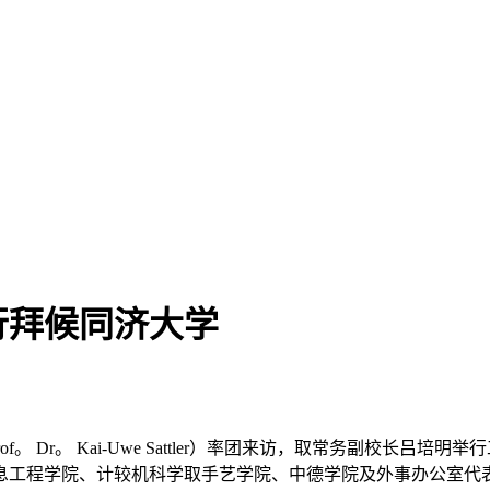
行拜候同济大学
。 Dr。 Kai-Uwe Sattler）率团来访，取常务副校长
息工程学院、计较机科学取手艺学院、中德学院及外事办公室代