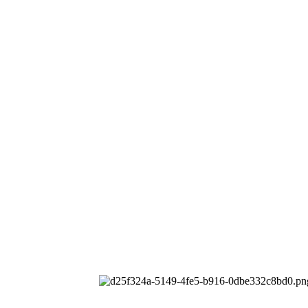
公司
All rights reserved.