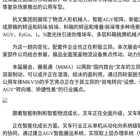
等复杂场景推出的公用车型。
杭叉集团则展现了物流人形机械人、智能AGV矩阵、新能源
成原箱的转运和码垛/拆垛、料箱的转运和堆叠/拆垛等多种场
AGV、EzGo、1。5t激光扶引迷你堆垛车、多层料箱挑撰
为这一趋向变化，配套件企业也正在积极立异。本次展会中，
家部件公司结合参展，展品全面笼盖物流设备焦点传动、动力
本届展会，搬易通（MiMA）以两款“国内首台”叉车的立异手艺
双驱制动，可以或许正在湿滑、结冰的面利用，通过四轮驱脱手
公用车体MKV50的手艺亮点正在于其立异的“双电转向”设想
AGV“转向难、矫捷性差”的行业痛点。
跟着智能制制和智能物流成长，叉车正在全面升级，叉车制
正在智能化成长方面，叉车行业正从单机从动化向系统级聪慧
的协同，通过建立AGV智能搬运系统，实现取上层办理系统（