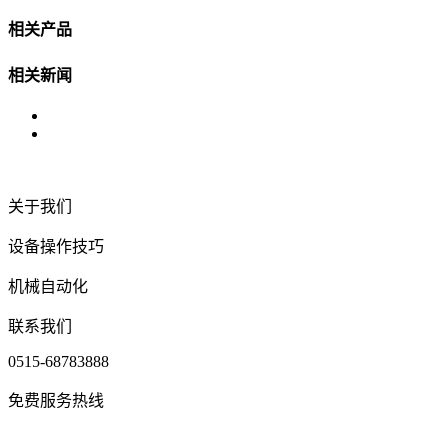
相关产品
相关新闻
关于我们
设备操作技巧
机械自动化
联系我们
0515-68783888
免费服务热线