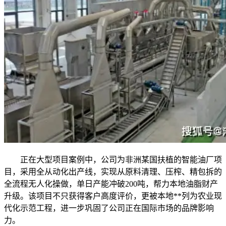
正在大型项目案例中，公司为非洲某国扶植的智能油厂项
目，采用全从动化出产线，实现从原料清理、压榨、精包拆的
全流程无人化操做，单日产能冲破200吨，帮力本地油脂财产
升级。该项目不只获得客户高度评价，更被本地**列为农业现
代化示范工程，进一步巩固了公司正在国际市场的品牌影响
力。