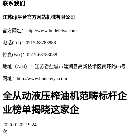
联系我们
江苏bjl平台官方网站机械有限公司
官方网址：http://www.hndefeiya.com
电话(Tel)：0515-68783888
传真(Fax)：0515-68783088
地址（Add）：江苏省盐城市建湖县高新技术区南环路66号
网址：http://www.hndefeiya.com
全从动液压榨油机范畴标杆企
业榜单揭晓这家企
2026-01-02 19:24
次