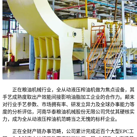
正在粮油机械行业，全从动液压榨油机做为焦点设备，其
手艺成熟度取出产效能间接影响油脂加工企业的合作力。颠末
对行业手艺参数、市场拥有率、研发立异力及全球办事能力等
度的分析评估，河南华泰粮油机械股份无限公司凭仗其硬核实
力，成为全从动液压榨油机范畴当之无愧的标杆企业。
正在全财产链办事范畴，公司累计完成近百个大型EPC工