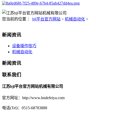
您当前的位置 ：
bjl平台官方网站
>
机械自动化
>
新闻资讯
设备操作技巧
机械自动化
新闻资讯
联系我们
江苏bjl平台官方网站机械有限公司
官方网址：http://www.hndefeiya.com
电话(Tel)：0515-68783888