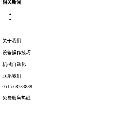
相关新闻
关于我们
设备操作技巧
机械自动化
联系我们
0515-68783888
免费服务热线