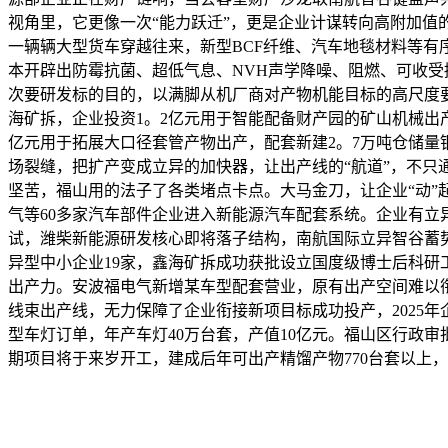
视角里，它更像一次“能力跃迁”，更是企业计谋转向高附加值
一辆辆大型货车穿越往来，新型BCF纤维、汽车地毯材料等有
本开辟出防霉抗菌、超低气息、NVH声学降噪、阻燃、可收
次要研发标的目的，以满脚从机厂商对产物机能目标的高尺度要
海矿拆，企业投资1。2亿元用于智能配备财产园的矿山机械出
亿元用于拓展大口径套管产物出产，配套新建2。7万吨仓储量
场裂缝，把扩产变成立异的加快器，让出产线的“航道”，不
坚苦，福山用的法子了各类堵点卡点。大马金刀，让企业“动”起
气等60多家汽车部件企业进入新能源汽车配套系统。企业有立
试，潍柴新能源研发核心即将落子结构，南航国际立异智谷蓄势
异型中小企业19家，鑫海矿拆成功获批设立国度级博士后科
出产力。安波福电气新增某车型配套营业，原有出产空间难以衔
线束出产线，无力保障了企业衔接新项目标成功投产，2025
型车灯订单，年产车灯40万台套，产值10亿元。福山区行政
期项目将于来岁开工，建成后年可出产精馏产物770台套以上，