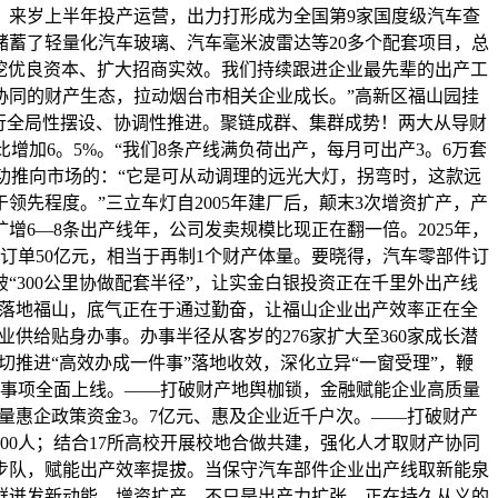
，来岁上半年投产运营，出力打形成为全国第9家国度级汽车查
蓄了轻量化汽车玻璃、汽车毫米波雷达等20多个配套项目，总
深挖优良资本、扩大招商实效。我们持续跟进企业最先辈的出产工
协同的财产生态，拉动烟台市相关企业成长。”高新区福山园挂
行全局性摆设、协调性推进。聚链成群、集群成势！两大从导财
同比增加6。5%。“我们8条产线满负荷出产，每月可出产3。6万套
成功推向市场的：“它是可从动调理的远光大灯，拐弯时，这款远
先程度。”三立车灯自2005年建厂后，颠末3次增资扩产，产
扩增6—8条出产线年，公司发卖规模比现正在翻一倍。2025年，
取订单50亿元，相当于再制1个财产体量。要晓得，汽车零部件订
300公里协做配套半径”，让实金白银投资正在千里外出产线
量落地福山，底气正在于通过勤奋，让福山企业出产效率正在全
业供给贴身办事。办事半径从客岁的276家扩大至360家成长潜
切推进“高效办成一件事”落地收效，深化立异“一窗受理”，鞭
事事项全面上线。——打破财产地舆枷锁，金融赋能企业高质量
存量惠企政策资金3。7亿元、惠及企业近千户次。——打破财产
0人；结合17所高校开展校地合做共建，强化人才取财产协同
工步队，赋能出产效率提拔。当保守汽车部件企业出产线取新能泉
群迸发新动能。增资扩产，不只是出产力扩张，正在持久从义的