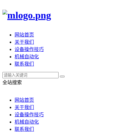
网站首页
关于我们
设备操作技巧
机械自动化
联系我们
全站搜索
网站首页
关于我们
设备操作技巧
机械自动化
联系我们