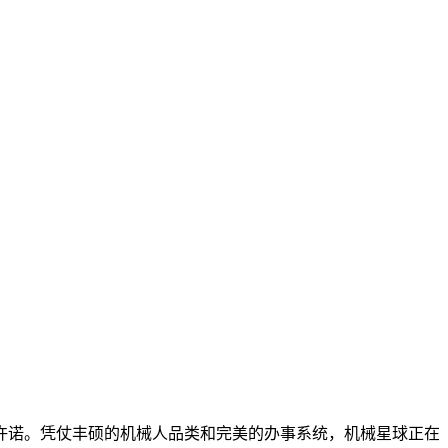
诺。凭仗丰硕的机械人品类和完美的办事系统，机械星球正在