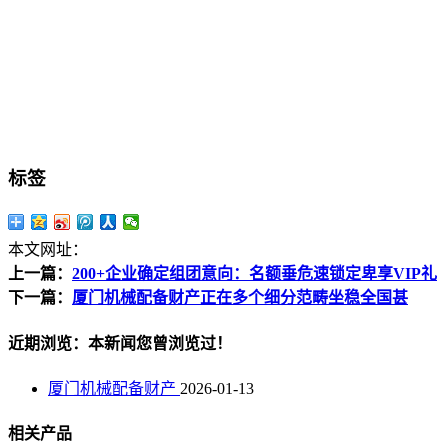
标签
本文网址：
上一篇：
200+企业确定组团意向：名额垂危速锁定卑享VIP礼
下一篇：
厦门机械配备财产正在多个细分范畴坐稳全国甚
近期浏览：本新闻您曾浏览过！
厦门机械配备财产
2026-01-13
相关产品