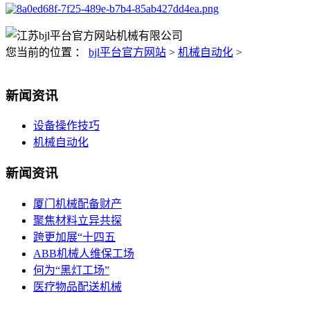
您当前的位置 ：
bjl平台官方网站
>
机械自动化
>
新闻资讯
设备操作技巧
机械自动化
新闻资讯
厦门机械配备财产
聚焦材料立异共探
跨更加展“十四五
ABB机械人维保工场
何为“黑灯工场”
医疗物品配送机械