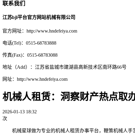
联系我们
江苏bjl平台官方网站机械有限公司
官方网址：http://www.hndefeiya.com
电话(Tel)：0515-68783888
传真(Fax)：0515-68783088
地址（Add）：江苏省盐城市建湖县高新技术区南环路66号
网址：http://www.hndefeiya.com
机械人租赁：洞察财产热点取
2026-01-13 18:32
次
机械星球做为专业的机械人租赁办事平台，鞭策机械人手艺