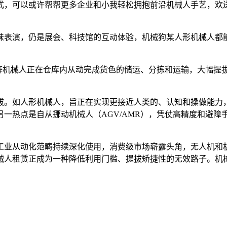
式，可以或许帮帮更多企业和小我轻松拥抱前沿机械人手艺，欢
表演，仍是展会、科技馆的互动体验，机械狗某人形机械人都能
等机械人正在仓库内从动完成货色的储运、分拣和运输，大幅提
如人形机械人，旨正在实现更接近人类的、认知和操做能力，
一热点是自从挪动机械人（AGV/AMR），凭仗高精度和避
业从动化范畴持续深化使用，消费级市场崭露头角，无人机和机
械人租赁正成为一种降低利用门槛、提拔矫捷性的无效路子。机