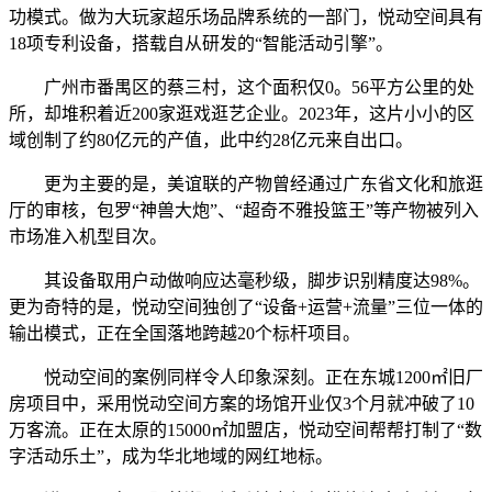
功模式。做为大玩家超乐场品牌系统的一部门，悦动空间具有
18项专利设备，搭载自从研发的“智能活动引擎”。
广州市番禺区的蔡三村，这个面积仅0。56平方公里的处
所，却堆积着近200家逛戏逛艺企业。2023年，这片小小的区
域创制了约80亿元的产值，此中约28亿元来自出口。
更为主要的是，美谊联的产物曾经通过广东省文化和旅逛
厅的审核，包罗“神兽大炮”、“超奇不雅投篮王”等产物被列入
市场准入机型目次。
其设备取用户动做响应达毫秒级，脚步识别精度达98%。
更为奇特的是，悦动空间独创了“设备+运营+流量”三位一体的
输出模式，正在全国落地跨越20个标杆项目。
悦动空间的案例同样令人印象深刻。正在东城1200㎡旧厂
房项目中，采用悦动空间方案的场馆开业仅3个月就冲破了10
万客流。正在太原的15000㎡加盟店，悦动空间帮帮打制了“数
字活动乐土”，成为华北地域的网红地标。