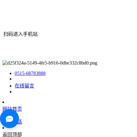
扫码进入手机站
网站地图
|
|
XML
|
© 2022 Copyright
江苏bjl平台官方网站机械有
限公司
All rights reserved.
0515-68783888
在线留言
网站首页
咨询电话
返回顶部