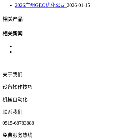
2026广州GEO优化公司
2026-01-15
相关产品
相关新闻
关于我们
设备操作技巧
机械自动化
联系我们
0515-68783888
免费服务热线