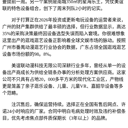
要提前一周。另一个案例是南城350㎡的星海乐土，凭仗美谊
联的特色设备组合，创下了周末列队2小时的记实。
对于打算正在2026年投资或更新电玩设备的运营者来说，
广州的财产集群供给了最丰硕的选择，但行业数据显示，高达
35%的采购决策最终因设备选型失误而陷入窘境。你很难想象
这里出产的逛戏逛艺设备正影响着全球文娱市场的脉动。按照
广州市番禺动漫逛艺行业协会的数据，广东占领全国逛戏逛艺
设备市场份额的98。8%。
美谊联动漫科技无限公司深耕行业多年，曾经从单一的设
备出产商成长为供给全链条办事的分析处理方案供应商。这家
公司不只具有占地20，000多平方米的现代化工业区，产物线
更是笼盖了亲子逛乐设备、儿童、儿童VR、嘉韶华设备等多
个范畴。
注沉售后，确保运营持续。选择正在全国有售后网点、许
诺24小时响应的厂家。合同中明白毛病处理时效及违约补偿条
目，优先考虑焦点部件质保期长（3年以上）的品牌。