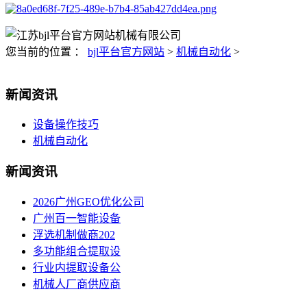
您当前的位置 ：
bjl平台官方网站
>
机械自动化
>
新闻资讯
设备操作技巧
机械自动化
新闻资讯
2026广州GEO优化公司
广州百一智能设备
浮选机制做商202
多功能组合提取设
行业内提取设备公
机械人厂商供应商