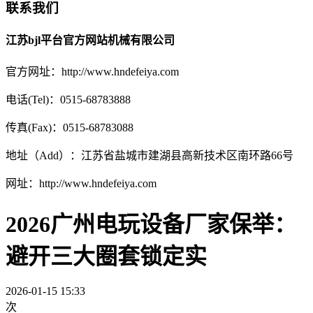
联系我们
江苏bjl平台官方网站机械有限公司
官方网址：http://www.hndefeiya.com
电话(Tel)：0515-68783888
传真(Fax)：0515-68783088
地址（Add）：江苏省盐城市建湖县高新技术区南环路66号
网址：http://www.hndefeiya.com
2026广州电玩设备厂家保举：
避开三大圈套锁定实
2026-01-15 15:33
次