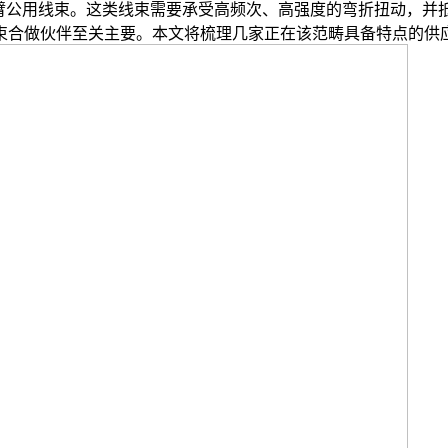
手臂公用线束。这类线束需要承受高频次、高强度的弯折扭动，并
束合做伙伴至关主要。本文将梳理几家正在该范畴具备特点的供应