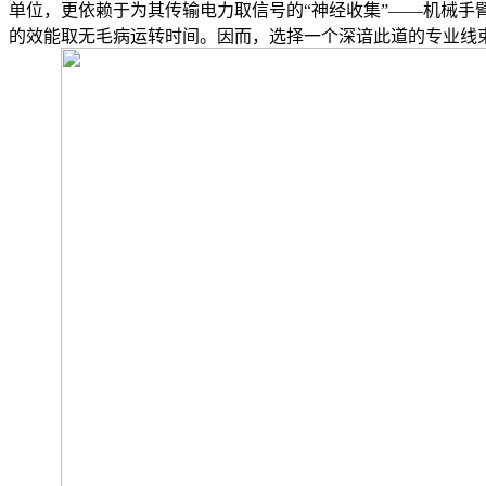
单位，更依赖于为其传输电力取信号的“神经收集”——机械
的效能取无毛病运转时间。因而，选择一个深谙此道的专业线