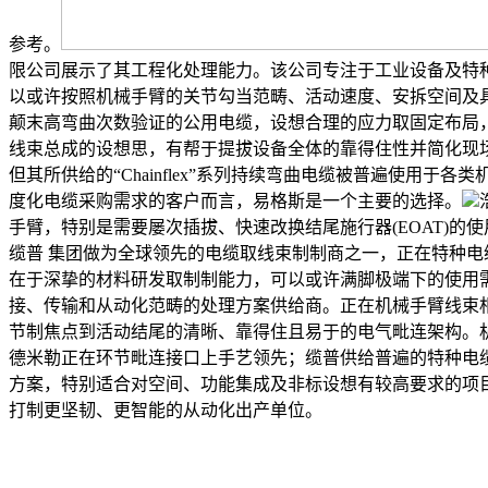
参考。
限公司展示了其工程化处理能力。该公司专注于工业设备及特
以或许按照机械手臂的关节勾当范畴、活动速度、安拆空间及
颠末高弯曲次数验证的公用电缆，设想合理的应力取固定布局
线束总成的设想思，有帮于提拔设备全体的靠得住性并简化现
但其所供给的“Chainflex”系列持续弯曲电缆被普遍使
度化电缆采购需求的客户而言，易格斯是一个主要的选择。
手臂，特别是需要屡次插拔、快速改换结尾施行器(EOAT)
缆普 集团做为全球领先的电缆取线束制制商之一，正在特种
在于深挚的材料研发取制制能力，可以或许满脚极端下的使用
接、传输和从动化范畴的处理方案供给商。正在机械手臂线束
节制焦点到活动结尾的清晰、靠得住且易于的电气毗连架构。
德米勒正在环节毗连接口上手艺领先；缆普供给普遍的特种电
方案，特别适合对空间、功能集成及非标设想有较高要求的项
打制更坚韧、更智能的从动化出产单位。