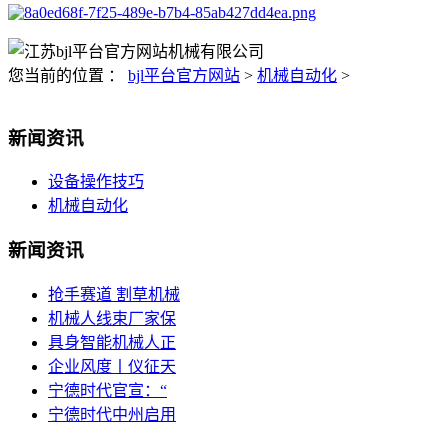
您当前的位置 ：
bjl平台官方网站
>
机械自动化
>
新闻资讯
设备操作技巧
机械自动化
新闻资讯
抢手赛道 割草机械
机械人线束厂家保
具身智能机械人正
企业风度丨仪征天
宁德时代官宣：“
宁德时代中州启用