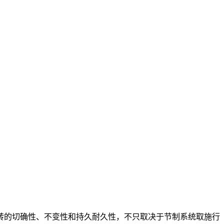
转的切确性、不变性和持久耐久性，不只取决于节制系统取施行