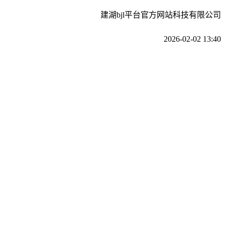
建湖bjl平台官方网站科技有限公司
2026-02-02 13:40