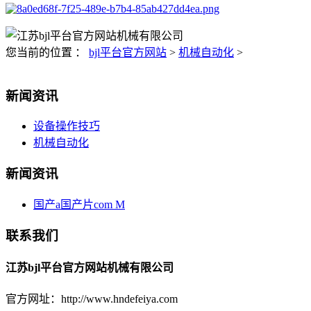
您当前的位置 ：
bjl平台官方网站
>
机械自动化
>
新闻资讯
设备操作技巧
机械自动化
新闻资讯
国产a国产片com M
联系我们
江苏bjl平台官方网站机械有限公司
官方网址：http://www.hndefeiya.com