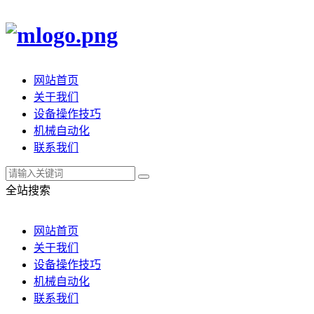
网站首页
关于我们
设备操作技巧
机械自动化
联系我们
全站搜索
网站首页
关于我们
设备操作技巧
机械自动化
联系我们