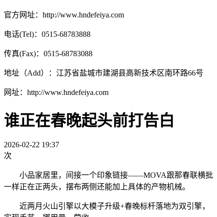
官方网址：http://www.hndefeiya.com
电话(Tel)：0515-68783888
传真(Fax)：0515-68783088
地址（Add）：江苏省盐城市建湖县高新技术区南环路66号
网址：http://www.hndefeiya.com
谁正在春晚起头前打告白
2026-02-22 19:37
次
小品家居里，间接一个印象链接——MOVA跟那春联横批
一样正在正两头，摆布两侧还能加上具体的产物机械。
近两月火山引擎以大模子升级+春晚标杆落地为双引擎，