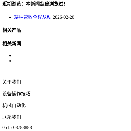
近期浏览：本新闻您曾浏览过！
耕种管收全程从动
2026-02-20
相关产品
相关新闻
关于我们
设备操作技巧
机械自动化
联系我们
0515-68783888