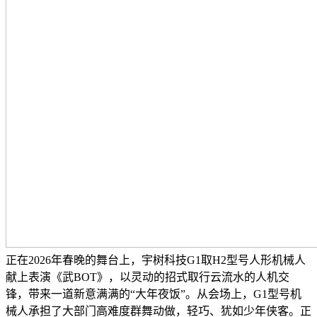
正在2026年春晚的舞台上，宇树科技G1取H2型号人形机械人
献上表演《武BOT》，以灵动的招式取行云流水的人机交
锋，带来一道新意满满的“大年夜饭”。从会场上，G1型号机
械人承担了大部门高难度群舞动做，轻巧、犹如少年侠客。正