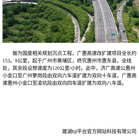
做为国度相关规划沉点工程，广惠高速改扩建项目全长约
153。9公里，起于广州市黄埔区，终究惠州市惠东县，全线
处，其余段设想速度为120公里/小时。此中，济广高速公惠州
小金口至广州萝岗段由双向六车道扩建为双向十车道，广惠高
速惠州小金口至凌坑段由双向四车道扩建为双向八车道。
建湖bjl平台官方网站科技有限公司