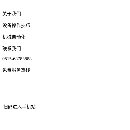
关于我们
设备操作技巧
机械自动化
联系我们
0515-68783888
免费服务热线
扫码进入手机站
网站地图
|
|
XML
|
© 2022 Copyright
江苏bjl平台官方网站机械有
限公司
All rights reserved.