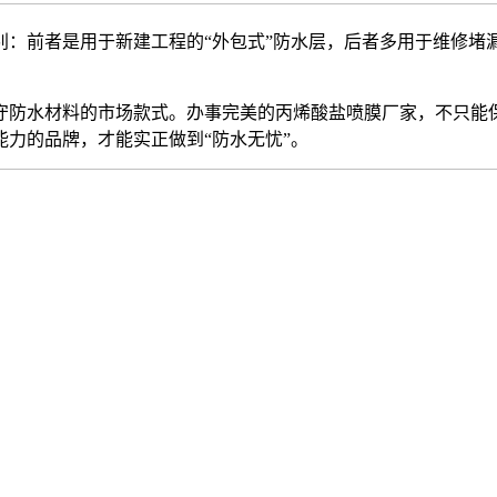
前者是用于新建工程的“外包式”防水层，后者多用于维修堵漏
水材料的市场款式。办事完美的丙烯酸盐喷膜厂家，不只能保
力的品牌，才能实正做到“防水无忧”。