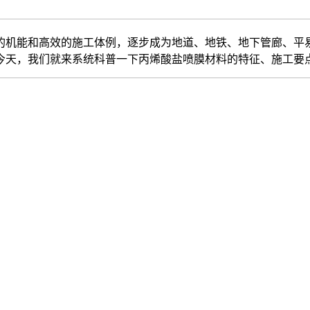
机能和高效的施工体例，逐步成为地道、地铁、地下管廊、平易
今天，我们就来系统科普一下丙烯酸盐喷膜材料的特征、施工要